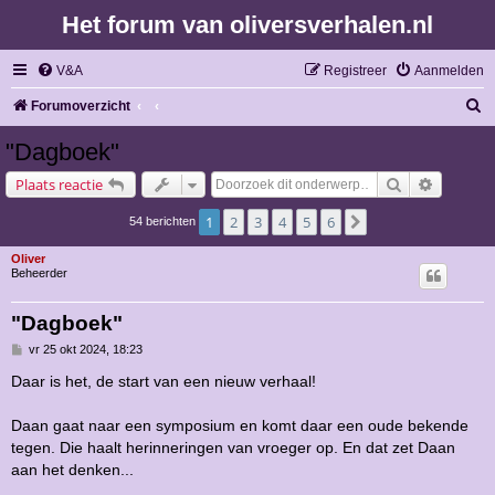
Het forum van oliversverhalen.nl
V&A
Registreer
Aanmelden
Z
Forumoverzicht
o
"Dagboek"
e
Zoek
Uitgebre
Plaats reactie
k
1
2
3
4
5
6
Volgende
54 berichten
Oliver
Beheerder
"Dagboek"
B
vr 25 okt 2024, 18:23
e
r
Daar is het, de start van een nieuw verhaal!
i
c
h
Daan gaat naar een symposium en komt daar een oude bekende
t
tegen. Die haalt herinneringen van vroeger op. En dat zet Daan
aan het denken...