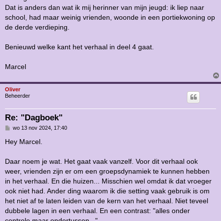
Dat is anders dan wat ik mij herinner van mijn jeugd: ik liep naar
school, had maar weinig vrienden, woonde in een portiekwoning op
de derde verdieping.
Benieuwd welke kant het verhaal in deel 4 gaat.
Marcel
Oliver
Beheerder
Re: "Dagboek"
B
wo 13 nov 2024, 17:40
e
r
Hey Marcel.
i
c
h
Daar noem je wat. Het gaat vaak vanzelf. Voor dit verhaal ook
t
weer, vrienden zijn er om een groepsdynamiek te kunnen hebben
in het verhaal. En die huizen... Misschien wel omdat ik dat vroeger
ook niet had. Ander ding waarom ik die setting vaak gebruik is om
het niet af te laten leiden van de kern van het verhaal. Niet teveel
dubbele lagen in een verhaal. En een contrast: "alles onder
controle maar ondertussen...".