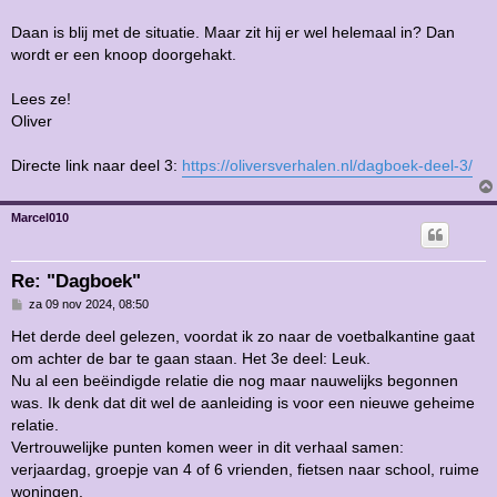
c
h
Daan is blij met de situatie. Maar zit hij er wel helemaal in? Dan
t
wordt er een knoop doorgehakt.
Lees ze!
Oliver
Directe link naar deel 3:
https://oliversverhalen.nl/dagboek-deel-3/
Marcel010
Re: "Dagboek"
B
za 09 nov 2024, 08:50
e
r
Het derde deel gelezen, voordat ik zo naar de voetbalkantine gaat
i
om achter de bar te gaan staan. Het 3e deel: Leuk.
c
h
Nu al een beëindigde relatie die nog maar nauwelijks begonnen
t
was. Ik denk dat dit wel de aanleiding is voor een nieuwe geheime
relatie.
Vertrouwelijke punten komen weer in dit verhaal samen:
verjaardag, groepje van 4 of 6 vrienden, fietsen naar school, ruime
woningen.