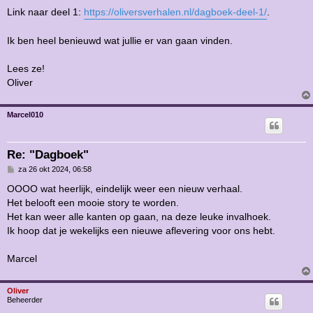
Link naar deel 1:
https://oliversverhalen.nl/dagboek-deel-1/
.
Ik ben heel benieuwd wat jullie er van gaan vinden.
Lees ze!
Oliver
Marcel010
Re: "Dagboek"
B
za 26 okt 2024, 06:58
e
r
OOOO wat heerlijk, eindelijk weer een nieuw verhaal.
i
Het belooft een mooie story te worden.
c
h
Het kan weer alle kanten op gaan, na deze leuke invalhoek.
t
Ik hoop dat je wekelijks een nieuwe aflevering voor ons hebt.
Marcel
Oliver
Beheerder