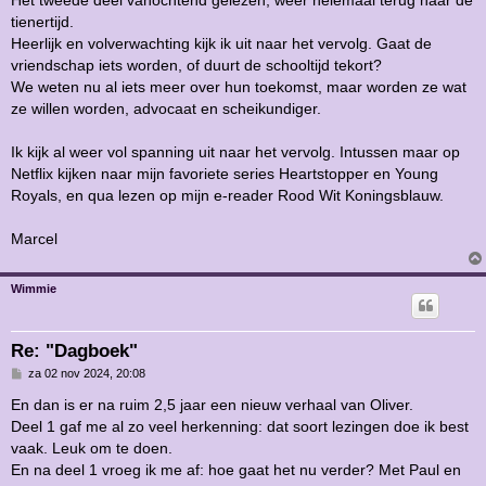
Het tweede deel vanochtend gelezen, weer helemaal terug naar de
i
tienertijd.
c
h
Heerlijk en volverwachting kijk ik uit naar het vervolg. Gaat de
t
vriendschap iets worden, of duurt de schooltijd tekort?
We weten nu al iets meer over hun toekomst, maar worden ze wat
ze willen worden, advocaat en scheikundiger.
Ik kijk al weer vol spanning uit naar het vervolg. Intussen maar op
Netflix kijken naar mijn favoriete series Heartstopper en Young
Royals, en qua lezen op mijn e-reader Rood Wit Koningsblauw.
Marcel
Wimmie
Re: "Dagboek"
B
za 02 nov 2024, 20:08
e
r
En dan is er na ruim 2,5 jaar een nieuw verhaal van Oliver.
i
Deel 1 gaf me al zo veel herkenning: dat soort lezingen doe ik best
c
h
vaak. Leuk om te doen.
t
En na deel 1 vroeg ik me af: hoe gaat het nu verder? Met Paul en