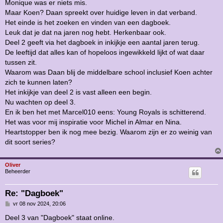
Monique was er niets mis.
Maar Koen? Daan spreekt over huidige leven in dat verband.
Het einde is het zoeken en vinden van een dagboek.
Leuk dat je dat na jaren nog hebt. Herkenbaar ook.
Deel 2 geeft via het dagboek in inkijkje een aantal jaren terug.
De leeftijd dat alles kan of hopeloos ingewikkeld lijkt of wat daar
tussen zit.
Waarom was Daan blij de middelbare school inclusief Koen achter
zich te kunnen laten?
Het inkijkje van deel 2 is vast alleen een begin.
Nu wachten op deel 3.
En ik ben het met Marcel010 eens: Young Royals is schitterend.
Het was voor mij inspiratie voor Michel in Almar en Nina.
Heartstopper ben ik nog mee bezig. Waarom zijn er zo weinig van
dit soort series?
Oliver
Beheerder
Re: "Dagboek"
B
vr 08 nov 2024, 20:06
e
r
Deel 3 van "Dagboek" staat online.
i