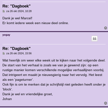
Re: "Dagboek"
B
za 26 okt 2024, 10:28
e
r
Dank je wel Marcel!
i
Er komt iedere week een nieuw deel online.
c
h
t
yogay
Re: "Dagboek"
B
za 26 okt 2024, 15:56
e
r
Wat heerlijk om weer elke week uit te kijken naar het volgende deel.
i
De start van het verhaal is zoals we van je gewend zijn: op een
c
h
rustige manier komen verschillende mogelijke verhaallijnen voorbij.
t
Dat intrigeert en maakt je nieuwsgierig naar het vervolg. Het leest
als een 'pageturner'.
Ook fijn is om te merken dat je schrijfstijl niet geleden heeft onder je
'block'.
Dank je wel en vriendelijke groet,
Johan