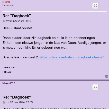
Oliver
Beheerder
Re: "Dagboek"
B
vr 01 nov 2024, 19:49
e
r
Deel 2 staat online!
i
c
h
Daan bladert door zijn dagboek en duikt in de herinneringen.
t
Er komt een nieuwe jongen in de klas van Daan. Aardige jongen, er
is meteen een klik. En er gebeurt nog wat.
Directe link naar deel 2:
https://oliversverhalen.nl/dagboek-deel-2/
Lees ze!
Oliver
Marcel010
Re: "Dagboek"
B
za 02 nov 2024, 12:53
e
r