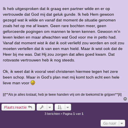
Ik heb uitgesproken dat ik graag een partner wilde en er op
vertrouwde dat God mij dat geluk gunde. Ik heb Hem gewoon
gezegd wat ik wilde en vanaf dat moment de situatie genomen
zoals het op me af kwam. Geen rare bochten meer, geen
geforceerde pogingen om mannen te leren kennen. Gewoon m'n
leven leiden en maar afwachten wat God voor me in petto had.
Vanaf dat moment wist ik dat ik ooit verliefd zou worden en ooit zou
moeten vertellen dat ik van een man hield. Maar ik wist ook dat de
Heer bij me was. Dat Hij zou zorgen dat alles goed kwam. Dat
rotsvaste vertrouwen heb ik nog steeds.
Ok, ik weet dat ik vooral veel christenen hiermee tegen het zere
been schop. Maar in God's plan met mij komt toch echt een hele
lieve man voor
[i]**Als je alles loslaat, heb je twee handen vrij om de toekomst te grijpen**[/i]
Plaats reactie
3 berichten • Pagina
1
van
1
Ga naar