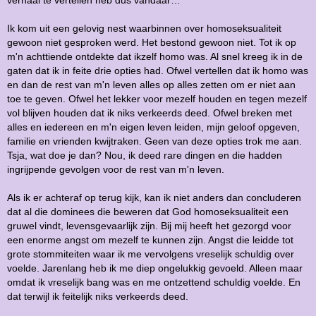
Ik kom uit een gelovig nest waarbinnen over homoseksualiteit
gewoon niet gesproken werd. Het bestond gewoon niet. Tot ik op
m'n achttiende ontdekte dat ikzelf homo was. Al snel kreeg ik in de
gaten dat ik in feite drie opties had. Ofwel vertellen dat ik homo was
en dan de rest van m'n leven alles op alles zetten om er niet aan
toe te geven. Ofwel het lekker voor mezelf houden en tegen mezelf
vol blijven houden dat ik niks verkeerds deed. Ofwel breken met
alles en iedereen en m'n eigen leven leiden, mijn geloof opgeven,
familie en vrienden kwijtraken. Geen van deze opties trok me aan.
Tsja, wat doe je dan? Nou, ik deed rare dingen en die hadden
ingrijpende gevolgen voor de rest van m'n leven.
Als ik er achteraf op terug kijk, kan ik niet anders dan concluderen
dat al die dominees die beweren dat God homoseksualiteit een
gruwel vindt, levensgevaarlijk zijn. Bij mij heeft het gezorgd voor
een enorme angst om mezelf te kunnen zijn. Angst die leidde tot
grote stommiteiten waar ik me vervolgens vreselijk schuldig over
voelde. Jarenlang heb ik me diep ongelukkig gevoeld. Alleen maar
omdat ik vreselijk bang was en me ontzettend schuldig voelde. En
dat terwijl ik feitelijk niks verkeerds deed.