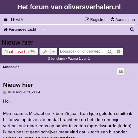
Het forum van oliversverhalen.nl
V&A
Registreer
Aanmelden
Z
Forumoverzicht
o
Nieuw hier
e
Zoek
Uitgebre
Plaats reactie
k
3 berichten • Pagina
1
van
1
Michael87
Nieuw hier
B
di 20 aug 2013, 21:04
e
r
Hoi.
i
c
h
Mijn naam is Michael en ik ben 25 jaar. Een tijdje geleden stuitte ik
t
bij toeval op deze site en dat bracht me op het idee om mijn
verhaal ook maar eens op papier te zetten (spreekwoordelijk dan).
Ik ben beslist geen schrijver maar vind dat ik toch een bijzonder
verhaal te vertellen heb dus vandaar…