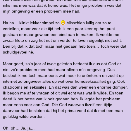
niks mis mee was dat ik homo was. Het enige probleem was dat
mijn omgeving er een probleem mee had.
Ha ha… klinkt lekker simpel zo
Misschien lullig om zo te
vertellen, maar voor die tijd heb ik een paar keer op het punt
gestaan er maar gewoon een eind aan te maken. Ik voelde me
zwaar klote en zag het nut om verder te leven eigenlijk niet echt.
Ben blij dat ik dat toch maar niet gedaan heb toen… Toch weer dat
schuldgevoel hè.
Maar goed, zo'n jaar of twee geleden bedacht ik dus dat God er
niet zo'n probleem mee had maar alleen m'n omgeving. Dus
besloot ik me toch maar eens wat meer te oriënteren en zocht op
internet zo ongeveer alles op wat over homoseksualiteit ging. Ook
chatrooms en sekssites. En dat was dan weer een enorme domper.
Ik begon me af te vragen of dit wel echt was wat ik wilde. En toen
deed ik het beste wat ik ooit gedaan heb. Ik legde het probleem
maar eens voor aan God. Die God waarvan ikzelf een tijdje
daarvoor had besloten dat hij het prima vond dat ik met een man
gelukkig wilde worden.
Oh, oh… Ja, ja…