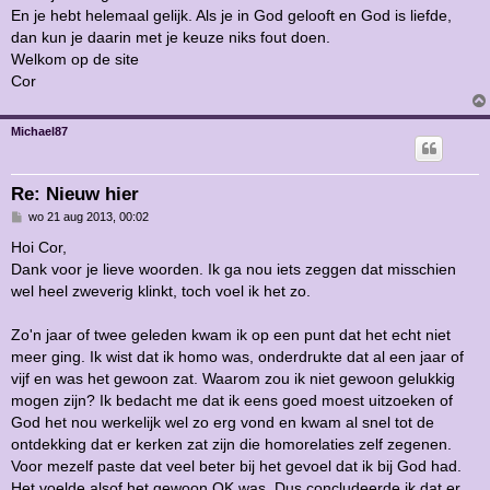
En je hebt helemaal gelijk. Als je in God gelooft en God is liefde,
dan kun je daarin met je keuze niks fout doen.
Welkom op de site
Cor
Michael87
Re: Nieuw hier
B
wo 21 aug 2013, 00:02
e
r
Hoi Cor,
i
Dank voor je lieve woorden. Ik ga nou iets zeggen dat misschien
c
h
wel heel zweverig klinkt, toch voel ik het zo.
t
Zo'n jaar of twee geleden kwam ik op een punt dat het echt niet
meer ging. Ik wist dat ik homo was, onderdrukte dat al een jaar of
vijf en was het gewoon zat. Waarom zou ik niet gewoon gelukkig
mogen zijn? Ik bedacht me dat ik eens goed moest uitzoeken of
God het nou werkelijk wel zo erg vond en kwam al snel tot de
ontdekking dat er kerken zat zijn die homorelaties zelf zegenen.
Voor mezelf paste dat veel beter bij het gevoel dat ik bij God had.
Het voelde alsof het gewoon OK was. Dus concludeerde ik dat er