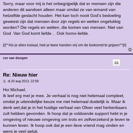
Sorry, maar voor mij is het onbegrijpelijk dat er mensen zijn die
anderen dit aandoen alleen maar omdat ze van iemand van
hetzelfde geslacht houden. Het kan toch nooit God's bedoeling
geweest zijn dat mensen door zijn regels en wetten ongelukkig
worden? Die regels en wetten, die komen van mensen. Niet van
God. Van God komt liefde… Ook homo-liefde.
[i]**Als je alles loslaat, heb je twee handen vrij om de toekomst te grijpen**[/i]
cor van dongen
Re: Nieuw hier
B
di 20 aug 2013, 22:58
e
r
Hoi Michael,
i
Ik leef erg met je mee. Je verhaal is nog niet helemaal compleet,
c
h
omdat je uiteindelijke keuze me niet helemaal duidelijk is. Maar ik
t
denk wel,dat je in het huidige verhaal van Oliver veel herkenbaars
zult hebben gevonden. Ik hoop dat je voldoende support hebt in je
omgeving of nieuwe omgeving om trots en zelfverzekerd je leven te
kunnen leven. Ik hoop ook dat je een lieve vriend mag vinden en
wens je veel geluk.