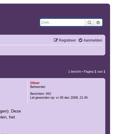
Zoek
Uitgebreid zoeken
Registreer
Aanmelden
1 bericht • Pagina
1
van
1
Oliver
Beheerder
Berichten:
892
Lid geworden op:
vr 05 dec 2008, 21:45
ingen). Deze
len, het