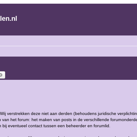
len.nl
ek
Uitgebreid zoeken
l. Wij verstrekken deze niet aan derden (behoudens juridische verplicht
 van het forum: het maken van posts in de verschillende forumonderde
bij eventueel contact tussen een beheerder en forumlid.