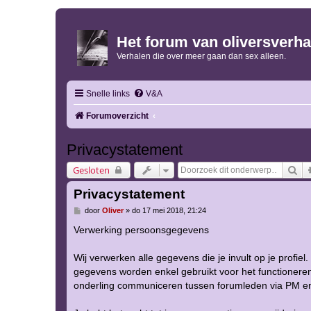
Het forum van oliversverha
Verhalen die over meer gaan dan sex alleen.
Snelle links
V&A
Forumoverzicht
Privacystatement
Zo
Gesloten
Privacystatement
B
door
Oliver
»
do 17 mei 2018, 21:24
e
r
Verwerking persoonsgegevens
i
c
h
Wij verwerken alle gegevens die je invult op je profie
t
gegevens worden enkel gebruikt voor het functioneren
onderling communiceren tussen forumleden via PM en 