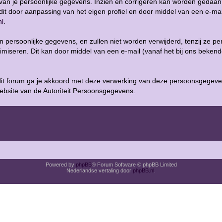
g van je persoonlijke gegevens. Inzien en corrigeren kan worden gedaan 
n dit door aanpassing van het eigen profiel en door middel van een e-mai
nl
.
n persoonlijke gegevens, en zullen niet worden verwijderd, tenzij ze pe
imiseren. Dit kan door middel van een e-mail (vanaf het bij ons beken
it forum ga je akkoord met deze verwerking van deze persoonsgegeve
website van de Autoriteit Persoonsgegevens.
Powered by
phpBB
® Forum Software © phpBB Limited
Nederlandse vertaling door
phpBB.nl
.