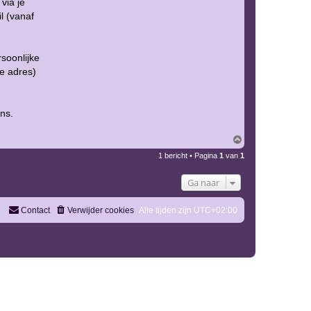
via je
l (vanaf
rsoonlijke
de adres)
ns.
O
m
1 bericht • Pagina
1
van
1
h
o
o
Ga naar
g
Contact
Verwijder cookies
Alle tijden zijn
UTC+02:00