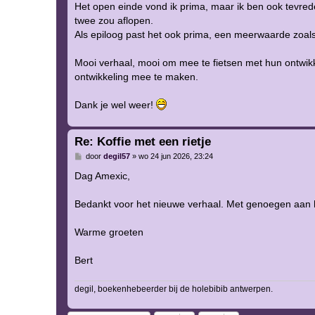
Het open einde vond ik prima, maar ik ben ook tevred
c
h
twee zou aflopen.
t
Als epiloog past het ook prima, een meerwaarde zoa
Mooi verhaal, mooi om mee te fietsen met hun ontwik
ontwikkeling mee te maken.
Dank je wel weer!
Re: Koffie met een rietje
B
door
degil57
»
wo 24 jun 2026, 23:24
e
r
Dag Amexic,
i
c
h
Bedankt voor het nieuwe verhaal. Met genoegen aan h
t
Warme groeten
Bert
degil, boekenhebeerder bij de holebibib antwerpen.