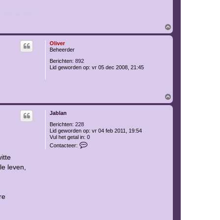
O
m
h
Oliver
o
Beheerder
o
g
Berichten:
892
Lid geworden op:
vr 05 dec 2008, 21:45
O
m
h
Jablan
o
o
Berichten:
228
g
Lid geworden op:
vr 04 feb 2011, 19:54
Vul het getal in:
0
C
Contacteer:
o
n
itte
t
le leven,
a
c
t
e
e
re
r
J
a
b