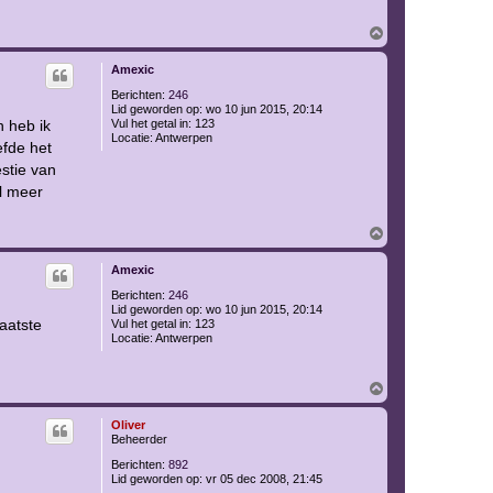
l
a
O
n
m
h
Amexic
o
o
Berichten:
246
g
Lid geworden op:
wo 10 jun 2015, 20:14
n heb ik
Vul het getal in:
123
Locatie:
Antwerpen
efde het
stie van
l meer
O
m
h
Amexic
o
o
Berichten:
246
g
Lid geworden op:
wo 10 jun 2015, 20:14
aatste
Vul het getal in:
123
Locatie:
Antwerpen
O
m
h
Oliver
o
Beheerder
o
g
Berichten:
892
Lid geworden op:
vr 05 dec 2008, 21:45