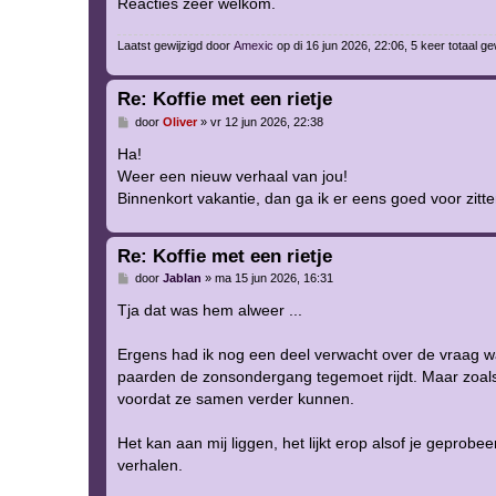
Reacties zeer welkom.
Laatst gewijzigd door
Amexic
op di 16 jun 2026, 22:06, 5 keer totaal ge
Re: Koffie met een rietje
B
door
Oliver
»
vr 12 jun 2026, 22:38
e
r
Ha!
i
Weer een nieuw verhaal van jou!
c
h
Binnenkort vakantie, dan ga ik er eens goed voor zitt
t
Re: Koffie met een rietje
B
door
Jablan
»
ma 15 jun 2026, 16:31
e
r
Tja dat was hem alweer ...
i
c
h
Ergens had ik nog een deel verwacht over de vraag waa
t
paarden de zonsondergang tegemoet rijdt. Maar zoals
voordat ze samen verder kunnen.
Het kan aan mij liggen, het lijkt erop alsof je geprob
verhalen.