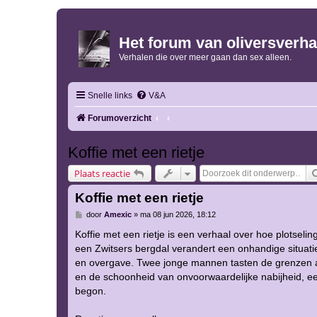
Het forum van oliversverha
Verhalen die over meer gaan dan sex alleen.
Snelle links
V&A
Forumoverzicht
Koffie met een rietje
Plaats reactie
Koffie met een rietje
B
door
Amexic
»
ma 08 jun 2026, 18:12
e
r
Koffie met een rietje is een verhaal over hoe plotsel
i
een Zwitsers bergdal verandert een onhandige situati
c
h
en overgave. Twee jonge mannen tasten de grenzen af 
t
en de schoonheid van onvoorwaardelijke nabijheid, een
begon.