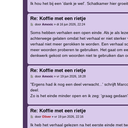
Ik hou het bij een 'dank je wel'. Schatkamer hier gro
Re: Koffie met een rietje
B
door
Amexic
»
di 16 jun 2026, 22:24
e
r
Soms hebben verhalen een open einde. Als je als lezer 
i
achterwege gelaten omdat het verhaal er niet sterker
c
h
verhaal niet meer gerokken te worden. Een verhaal sc
t
meer woorden proberen te gebruiken. Het gaat om een
denkwerk gekost om woorden niet te gebruiken dan om
Re: Koffie met een rietje
B
door
Amexic
»
vr 19 jun 2026, 18:28
e
r
"Ergens had ik nog een deel verwacht...' schrijft Ma
i
deel.
c
h
Zo is het einde minder open en ik zeg: 'graag gedaan'
t
Re: Koffie met een rietje
B
door
Oliver
»
vr 19 jun 2026, 22:16
e
r
Ik heb het verhaal gelezen na het eerste einde met t
i