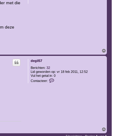
der met die
 om deze
O
m
h
degil57
o
o
Berichten:
32
g
Lid geworden op:
vr 18 feb 2011, 12:52
Vul het getal in:
0
C
Contacteer:
o
n
t
a
c
t
e
e
r
d
e
g
O
i
m
l