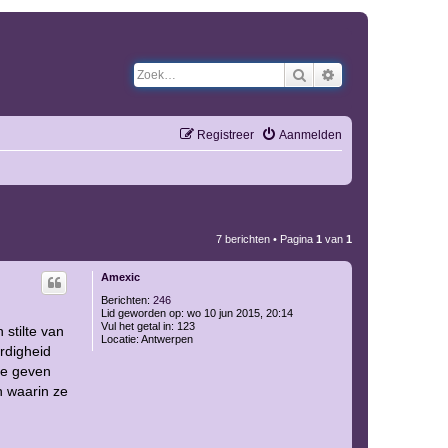
Zoek
Uitgebreid zoeken
Registreer
Aanmelden
7 berichten • Pagina
1
van
1
Amexic
Berichten:
246
Lid geworden op:
wo 10 jun 2015, 20:14
Vul het getal in:
123
 stilte van
Locatie:
Antwerpen
rdigheid
te geven
n waarin ze