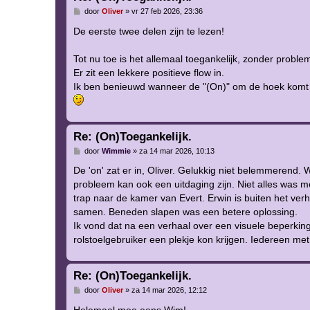
B
door
Oliver
»
vr 27 feb 2026, 23:36
e
r
De eerste twee delen zijn te lezen!
i
c
h
Tot nu toe is het allemaal toegankelijk, zonder proble
t
Er zit een lekkere positieve flow in.
Ik ben benieuwd wanneer de "(On)" om de hoek komt ki
Re: (On)Toegankelijk.
B
door
Wimmie
»
za 14 mar 2026, 10:13
e
r
De 'on' zat er in, Oliver. Gelukkig niet belemmerend.
i
probleem kan ook een uitdaging zijn. Niet alles was mo
c
h
trap naar de kamer van Evert. Erwin is buiten het ve
t
samen. Beneden slapen was een betere oplossing.
Ik vond dat na een verhaal over een visuele beperkin
rolstoelgebruiker een plekje kon krijgen. Iedereen met
Re: (On)Toegankelijk.
B
door
Oliver
»
za 14 mar 2026, 12:12
e
r
Helemaal mee eens Wim!