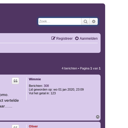
Zoek
Uitgebreid zoeken
Registreer
Aanmelden
4 berichten • Pagina
1
van
1
Wimmie
Berichten:
308
Lid geworden op:
wo 01 jan 2020, 23:09
Vul het getal in:
123
homo.
ct vertelde
aar…...
O
m
h
Oliver