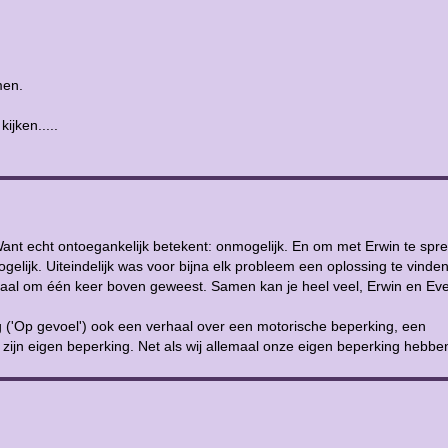
men.
jken.....
 Want echt ontoegankelijk betekent: onmogelijk. En om met Erwin te spr
gelijk. Uiteindelijk was voor bijna elk probleem een oplossing te vinden
rhaal om één keer boven geweest. Samen kan je heel veel, Erwin en Ever
g ('Op gevoel') ook een verhaal over een motorische beperking, een
 zijn eigen beperking. Net als wij allemaal onze eigen beperking hebbe