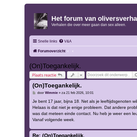
Het forum van oliversverha
Verhalen die over meer gaan dan sex alleen.
Snelle links
V&A
Forumoverzicht
(On)Toegankelijk.
Plaats reactie
(On)Toegankelijk.
B
door
Wimmie
»
za 21 feb 2026, 10:01
e
r
Je bent 17 jaar, bijna 18. Net als je leeftijdsgenoten w
i
Helaas is dat niet je enige probleem. Dat andere proble
c
h
was dat meteen einde contact. Nu heb je weer een leuk
t
Vanaf volgende week.
Re: (On)Toegankelijk.