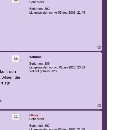
o
Beheerder
o
g
Berichten:
892
Lid geworden op:
vr 05 dec 2008, 21:45
O
m
h
Wimmie
o
o
Berichten:
308
g
Lid geworden op:
wo 01 jan 2020, 23:09
eken: een
Vul het getal in:
123
. Alleen die
t zijn
n.
O
m
h
Oliver
o
Beheerder
o
g
Berichten:
892
Lid geworden op:
vr 05 dec 2008, 21:45