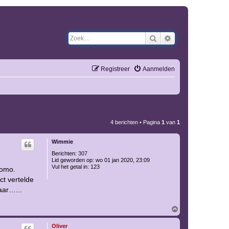
Zoek
Uitgebreid zoeken
Registreer
Aanmelden
4 berichten • Pagina
1
van
1
Wimmie
Berichten:
307
Lid geworden op:
wo 01 jan 2020, 23:09
Vul het getal in:
123
homo.
ct vertelde
aar…...
O
m
h
Oliver