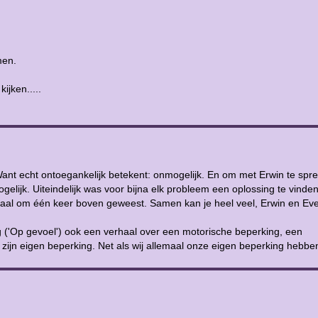
men.
jken.....
 Want echt ontoegankelijk betekent: onmogelijk. En om met Erwin te spr
gelijk. Uiteindelijk was voor bijna elk probleem een oplossing te vinden
rhaal om één keer boven geweest. Samen kan je heel veel, Erwin en Ever
g ('Op gevoel') ook een verhaal over een motorische beperking, een
 zijn eigen beperking. Net als wij allemaal onze eigen beperking hebbe