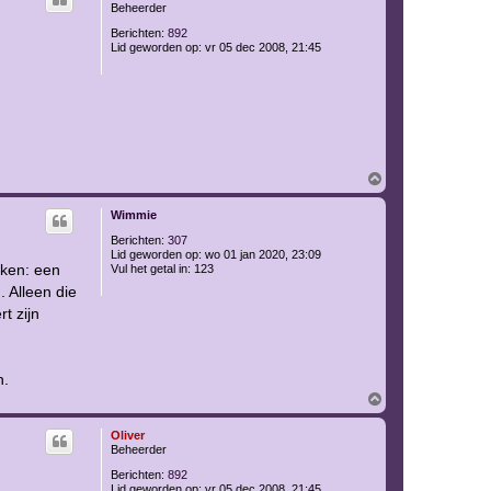
o
Beheerder
o
g
Berichten:
892
Lid geworden op:
vr 05 dec 2008, 21:45
O
m
h
Wimmie
o
o
Berichten:
307
g
Lid geworden op:
wo 01 jan 2020, 23:09
eken: een
Vul het getal in:
123
. Alleen die
t zijn
n.
O
m
h
Oliver
o
Beheerder
o
g
Berichten:
892
Lid geworden op:
vr 05 dec 2008, 21:45