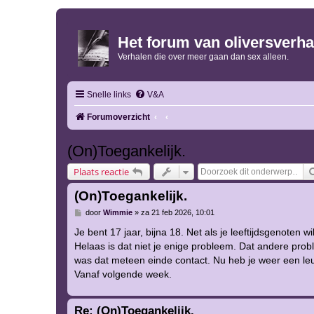
Het forum van oliversverha
Verhalen die over meer gaan dan sex alleen.
Snelle links
V&A
Forumoverzicht
(On)Toegankelijk.
Plaats reactie
(On)Toegankelijk.
B
door
Wimmie
»
za 21 feb 2026, 10:01
e
r
Je bent 17 jaar, bijna 18. Net als je leeftijdsgenoten w
i
Helaas is dat niet je enige probleem. Dat andere proble
c
h
was dat meteen einde contact. Nu heb je weer een leuk
t
Vanaf volgende week.
Re: (On)Toegankelijk.