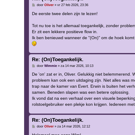
B
door
Oliver
»
vr 27 feb 2026, 23:36
e
r
De eerste twee delen zijn te lezen!
i
c
h
Tot nu toe is het allemaal toegankelijk, zonder proble
t
Er zit een lekkere positieve flow in.
Ik ben benieuwd wanneer de "(On)" om de hoek komt ki
Re: (On)Toegankelijk.
B
door
Wimmie
»
za 14 mar 2026, 10:13
e
r
De 'on' zat er in, Oliver. Gelukkig niet belemmerend.
i
probleem kan ook een uitdaging zijn. Niet alles was mo
c
h
trap naar de kamer van Evert. Erwin is buiten het ve
t
samen. Beneden slapen was een betere oplossing.
Ik vond dat na een verhaal over een visuele beperkin
rolstoelgebruiker een plekje kon krijgen. Iedereen met
Re: (On)Toegankelijk.
B
door
Oliver
»
za 14 mar 2026, 12:12
e
r
Helemaal mee eens Wim!