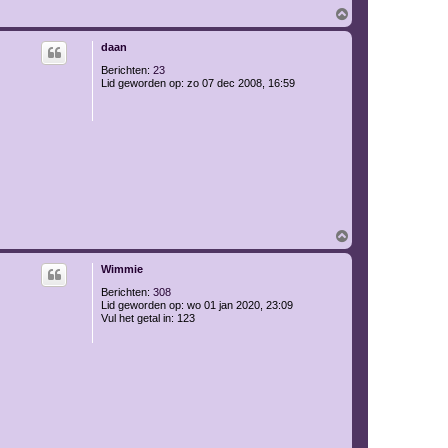
O
m
h
daan
o
o
Berichten:
23
g
Lid geworden op:
zo 07 dec 2008, 16:59
O
m
h
Wimmie
o
o
Berichten:
308
g
Lid geworden op:
wo 01 jan 2020, 23:09
Vul het getal in:
123