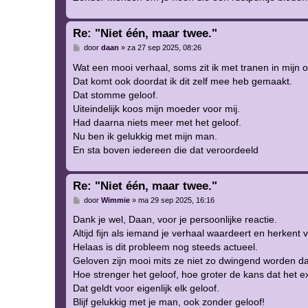
Re: "Niet één, maar twee."
B
door
daan
»
za 27 sep 2025, 08:26
e
r
Wat een mooi verhaal, soms zit ik met tranen in mijn 
i
Dat komt ook doordat ik dit zelf mee heb gemaakt.
c
h
Dat stomme geloof.
t
Uiteindelijk koos mijn moeder voor mij.
Had daarna niets meer met het geloof.
Nu ben ik gelukkig met mijn man.
En sta boven iedereen die dat veroordeeld
Re: "Niet één, maar twee."
B
door
Wimmie
»
ma 29 sep 2025, 16:16
e
r
Dank je wel, Daan, voor je persoonlijke reactie.
i
Altijd fijn als iemand je verhaal waardeert en herkent v
c
h
Helaas is dit probleem nog steeds actueel.
t
Geloven zijn mooi mits ze niet zo dwingend worden d
Hoe strenger het geloof, hoe groter de kans dat het e
Dat geldt voor eigenlijk elk geloof.
Blijf gelukkig met je man, ook zonder geloof!