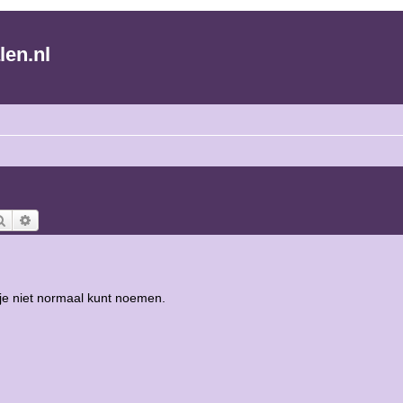
len.nl
Zoek
Uitgebreid zoeken
je niet normaal kunt noemen.