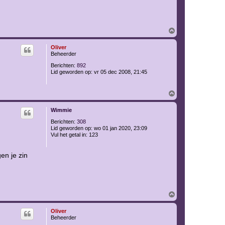
O
m
h
Oliver
o
Beheerder
o
g
Berichten:
892
Lid geworden op:
vr 05 dec 2008, 21:45
O
m
h
Wimmie
o
o
Berichten:
308
g
Lid geworden op:
wo 01 jan 2020, 23:09
Vul het getal in:
123
en je zin
O
m
h
Oliver
o
Beheerder
o