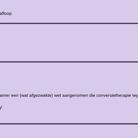
afloop.
 Kamer een (wat afgezwakte) wet aangenomen die conversietherapie teg
g!