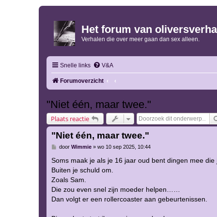
Het forum van oliversverha
Verhalen die over meer gaan dan sex alleen.
Snelle links
V&A
Forumoverzicht
"Niet één, maar twee."
Plaats reactie
"Niet één, maar twee."
B
door
Wimmie
»
wo 10 sep 2025, 10:44
e
r
Soms maak je als je 16 jaar oud bent dingen mee die 
i
Buiten je schuld om.
c
h
Zoals Sam.
t
Die zou even snel zijn moeder helpen……
Dan volgt er een rollercoaster aan gebeurtenissen.