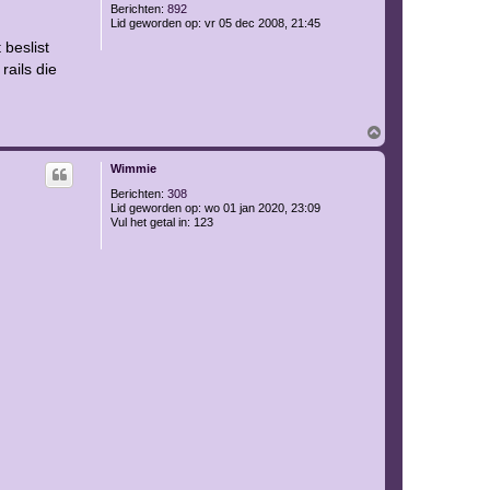
g
Berichten:
892
Lid geworden op:
vr 05 dec 2008, 21:45
 beslist
rails die
O
m
h
Wimmie
o
o
Berichten:
308
g
Lid geworden op:
wo 01 jan 2020, 23:09
Vul het getal in:
123