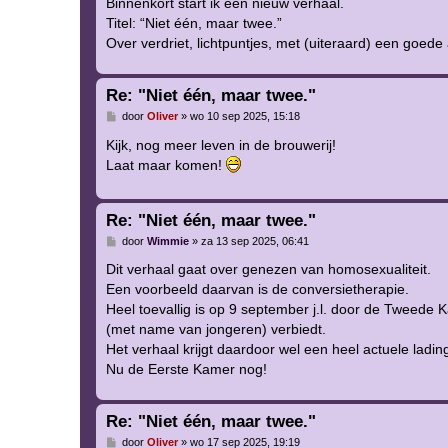
Binnenkort start ik een nieuw verhaal.
Titel: “Niet één, maar twee.”
Over verdriet, lichtpuntjes, met (uiteraard) een goede 
Re: "Niet één, maar twee."
B
door
Oliver
»
wo 10 sep 2025, 15:18
e
r
Kijk, nog meer leven in de brouwerij!
i
Laat maar komen!
c
h
t
Re: "Niet één, maar twee."
B
door
Wimmie
»
za 13 sep 2025, 06:41
e
r
Dit verhaal gaat over genezen van homosexualiteit.
i
Een voorbeeld daarvan is de conversietherapie.
c
h
Heel toevallig is op 9 september j.l. door de Tweede
t
(met name van jongeren) verbiedt.
Het verhaal krijgt daardoor wel een heel actuele ladin
Nu de Eerste Kamer nog!
Re: "Niet één, maar twee."
B
door
Oliver
»
wo 17 sep 2025, 19:19