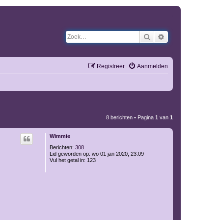
Zoek
Uitgebreid zoeken
Registreer
Aanmelden
8 berichten • Pagina
1
van
1
Wimmie
Berichten:
308
Lid geworden op:
wo 01 jan 2020, 23:09
Vul het getal in:
123