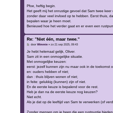
e
r
Pfoe, heftig begin.
i
Het geeft mij het onrustige gevoel dat Sam twee keer 
c
h
zonder daar veel invloed op te hebben. Eerst thuis, d
t
bepalen waar je heen moet.
Benieuwd hoe het verder gaat en er even een rustpun
Re: "Niet één, maar twee."
B
door
Wimmie
»
zo 21 sep 2025, 09:43
e
r
Je hebt helemaal gelijk, Oliver.
i
Sam zit in een onmogelijke situatie.
c
h
Met onmogelijke keuzen:
t
eerst: jezelf kunnen zijn nu maar ook in de toekomst of
en: ouders hebben of niet;
dan : thuis blijven wonen of niet;
in feite: gelukkig (kunnen) zijn of niet.
En de eerste keuze is bepalend voor de rest.
Heb je dan na de eerste keuze nog keuzen?
Niet echt.
Als je dat op de leeftijd van Sam te verwerken (of verdur
Zonder mensen om je heen die een rustpuntje bieden red