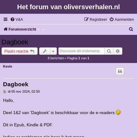
Het forum van oliversverhalen.nl
V&A
Registreer
Aanmelden
Z
Forumoverzicht
o
Dagboek
e
Zoek
Uitgebre
Plaats reactie
k
8 berichten • Pagina
1
van
1
Kevin
Dagboek
B
di 05 nov 2024, 02:50
e
r
Hallo,
i
c
h
Deel 1&2 van 'Dagboek' is beschikbaar voor de e-readers
t
Dit in Epub, Kindle & PDF.
Indien er problemen zijn hoor ik het graag.