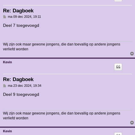
Re: Dagboek
B
ma 09 dec 2024, 19:11
e
r
Deel 7 toegevoegd
i
c
h
t
Wij zijn ook maar gewone jongens, die dan toevallig op andere jongens
verliefd worden
Kevin
Re: Dagboek
B
ma 23 dec 2024, 19:34
e
r
Deel 9 toegevoegd
i
c
h
t
Wij zijn ook maar gewone jongens, die dan toevallig op andere jongens
verliefd worden
Kevin