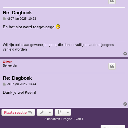
Re: Dagboek
B
di 07 jan 2025, 10:23
e
r
En het slot werd toegevoegd
i
c
h
t
Wij zijn ook maar gewone jongens, die dan toevallig op andere jongens
verliefd worden
Oliver
Beheerder
Re: Dagboek
B
di 07 jan 2025, 13:44
e
r
Dank je wel Kevin!
i
c
h
t
Plaats reactie
8 berichten • Pagina
1
van
1