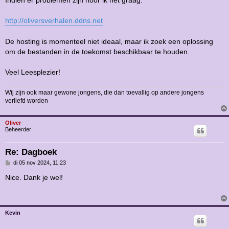
http://oliversverhalen.ddns.net
De hosting is momenteel niet ideaal, maar ik zoek een oplossing
om de bestanden in de toekomst beschikbaar te houden.
Veel Leesplezier!
Wij zijn ook maar gewone jongens, die dan toevallig op andere jongens
verliefd worden
Oliver
Beheerder
Re: Dagboek
B
di 05 nov 2024, 11:23
e
r
Nice. Dank je wel!
i
c
h
t
Kevin