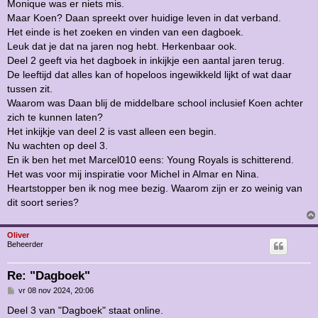
Monique was er niets mis.
Maar Koen? Daan spreekt over huidige leven in dat verband.
Het einde is het zoeken en vinden van een dagboek.
Leuk dat je dat na jaren nog hebt. Herkenbaar ook.
Deel 2 geeft via het dagboek in inkijkje een aantal jaren terug.
De leeftijd dat alles kan of hopeloos ingewikkeld lijkt of wat daar
tussen zit.
Waarom was Daan blij de middelbare school inclusief Koen achter
zich te kunnen laten?
Het inkijkje van deel 2 is vast alleen een begin.
Nu wachten op deel 3.
En ik ben het met Marcel010 eens: Young Royals is schitterend.
Het was voor mij inspiratie voor Michel in Almar en Nina.
Heartstopper ben ik nog mee bezig. Waarom zijn er zo weinig van
dit soort series?
Oliver
Beheerder
Re: "Dagboek"
B
vr 08 nov 2024, 20:06
e
r
Deel 3 van "Dagboek" staat online.
i