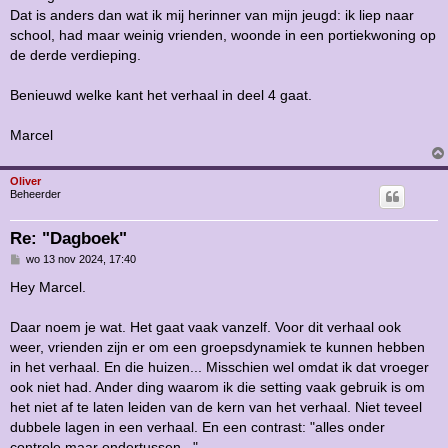
Dat is anders dan wat ik mij herinner van mijn jeugd: ik liep naar
school, had maar weinig vrienden, woonde in een portiekwoning op
de derde verdieping.
Benieuwd welke kant het verhaal in deel 4 gaat.
Marcel
Oliver
Beheerder
Re: "Dagboek"
B
wo 13 nov 2024, 17:40
e
r
Hey Marcel.
i
c
h
Daar noem je wat. Het gaat vaak vanzelf. Voor dit verhaal ook
t
weer, vrienden zijn er om een groepsdynamiek te kunnen hebben
in het verhaal. En die huizen... Misschien wel omdat ik dat vroeger
ook niet had. Ander ding waarom ik die setting vaak gebruik is om
het niet af te laten leiden van de kern van het verhaal. Niet teveel
dubbele lagen in een verhaal. En een contrast: "alles onder
controle maar ondertussen...".