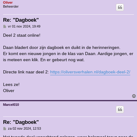
Oliver
Beheerder
Re: "Dagboek"
B
vr 01 nov 2024, 19:49
e
r
Deel 2 staat online!
i
c
h
Daan bladert door zijn dagboek en duikt in de herinneringen.
t
Er komt een nieuwe jongen in de klas van Daan. Aardige jongen, er
is meteen een klik. En er gebeurt nog wat.
Directe link naar deel 2:
https://oliversverhalen.nl/dagboek-deel-2/
Lees ze!
Oliver
Marcel010
Re: "Dagboek"
B
za 02 nov 2024, 12:53
e
r