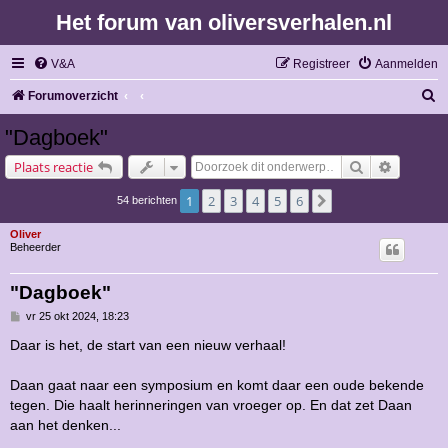
Het forum van oliversverhalen.nl
V&A
Registreer
Aanmelden
Z
Forumoverzicht
o
"Dagboek"
e
Zoek
Uitgebre
Plaats reactie
k
1
2
3
4
5
6
Volgende
54 berichten
Oliver
Beheerder
"Dagboek"
B
vr 25 okt 2024, 18:23
e
r
Daar is het, de start van een nieuw verhaal!
i
c
h
Daan gaat naar een symposium en komt daar een oude bekende
t
tegen. Die haalt herinneringen van vroeger op. En dat zet Daan
aan het denken...