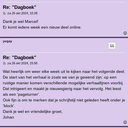
Re: "Dagboek"
B
za 26 okt 2024, 10:28
e
r
Dank je wel Marcel!
i
Er komt iedere week een nieuw deel online.
c
h
t
yogay
Re: "Dagboek"
B
za 26 okt 2024, 15:56
e
r
Wat heerlijk om weer elke week uit te kijken naar het volgende deel.
i
De start van het verhaal is zoals we van je gewend zijn: op een
c
h
rustige manier komen verschillende mogelijke verhaallijnen voorbij.
t
Dat intrigeert en maakt je nieuwsgierig naar het vervolg. Het leest
als een 'pageturner'.
Ook fijn is om te merken dat je schrijfstijl niet geleden heeft onder je
'block'.
Dank je wel en vriendelijke groet,
Johan