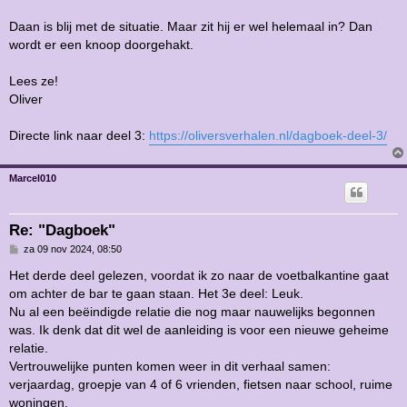
c
h
Daan is blij met de situatie. Maar zit hij er wel helemaal in? Dan
t
wordt er een knoop doorgehakt.
Lees ze!
Oliver
Directe link naar deel 3:
https://oliversverhalen.nl/dagboek-deel-3/
Marcel010
Re: "Dagboek"
B
za 09 nov 2024, 08:50
e
r
Het derde deel gelezen, voordat ik zo naar de voetbalkantine gaat
i
om achter de bar te gaan staan. Het 3e deel: Leuk.
c
h
Nu al een beëindigde relatie die nog maar nauwelijks begonnen
t
was. Ik denk dat dit wel de aanleiding is voor een nieuwe geheime
relatie.
Vertrouwelijke punten komen weer in dit verhaal samen:
verjaardag, groepje van 4 of 6 vrienden, fietsen naar school, ruime
woningen.