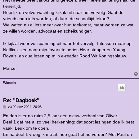
Het tweede deel vanochtend gelezen, weer helemaal terug naar de
i
tienertijd.
c
h
Heerlijk en volverwachting kijk ik uit naar het vervolg. Gaat de
t
vriendschap iets worden, of duurt de schooltijd tekort?
We weten nu al iets meer over hun toekomst, maar worden ze wat
ze willen worden, advocaat en scheikundiger.
Ik kijk al weer vol spanning uit naar het vervolg. Intussen maar op
Netflix kijken naar mijn favoriete series Heartstopper en Young
Royals, en qua lezen op mijn e-reader Rood Wit Koningsblauw.
Marcel
Wimmie
Re: "Dagboek"
B
za 02 nov 2024, 20:08
e
r
En dan is er na ruim 2,5 jaar een nieuw verhaal van Oliver.
i
Deel 1 gaf me al zo veel herkenning: dat soort lezingen doe ik best
c
h
vaak. Leuk om te doen.
t
En na deel 1 vroeg ik me af: hoe gaat het nu verder? Met Paul en