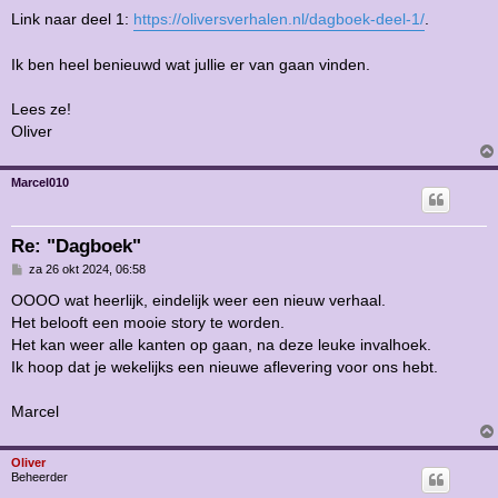
Link naar deel 1:
https://oliversverhalen.nl/dagboek-deel-1/
.
Ik ben heel benieuwd wat jullie er van gaan vinden.
Lees ze!
Oliver
Marcel010
Re: "Dagboek"
B
za 26 okt 2024, 06:58
e
r
OOOO wat heerlijk, eindelijk weer een nieuw verhaal.
i
Het belooft een mooie story te worden.
c
h
Het kan weer alle kanten op gaan, na deze leuke invalhoek.
t
Ik hoop dat je wekelijks een nieuwe aflevering voor ons hebt.
Marcel
Oliver
Beheerder