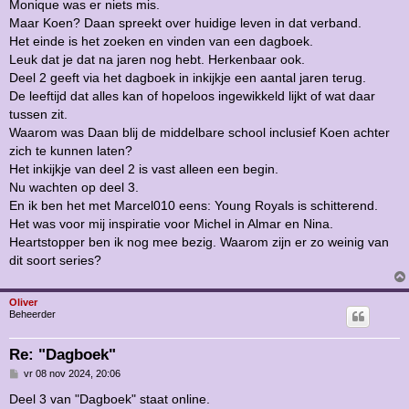
Monique was er niets mis.
Maar Koen? Daan spreekt over huidige leven in dat verband.
Het einde is het zoeken en vinden van een dagboek.
Leuk dat je dat na jaren nog hebt. Herkenbaar ook.
Deel 2 geeft via het dagboek in inkijkje een aantal jaren terug.
De leeftijd dat alles kan of hopeloos ingewikkeld lijkt of wat daar
tussen zit.
Waarom was Daan blij de middelbare school inclusief Koen achter
zich te kunnen laten?
Het inkijkje van deel 2 is vast alleen een begin.
Nu wachten op deel 3.
En ik ben het met Marcel010 eens: Young Royals is schitterend.
Het was voor mij inspiratie voor Michel in Almar en Nina.
Heartstopper ben ik nog mee bezig. Waarom zijn er zo weinig van
dit soort series?
Oliver
Beheerder
Re: "Dagboek"
B
vr 08 nov 2024, 20:06
e
r
Deel 3 van "Dagboek" staat online.
i