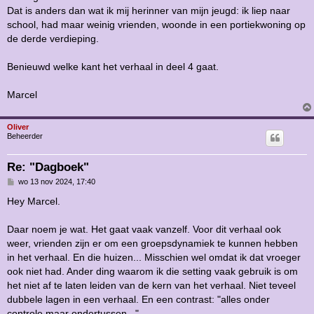
Dat is anders dan wat ik mij herinner van mijn jeugd: ik liep naar
school, had maar weinig vrienden, woonde in een portiekwoning op
de derde verdieping.
Benieuwd welke kant het verhaal in deel 4 gaat.
Marcel
Oliver
Beheerder
Re: "Dagboek"
B
wo 13 nov 2024, 17:40
e
r
Hey Marcel.
i
c
h
Daar noem je wat. Het gaat vaak vanzelf. Voor dit verhaal ook
t
weer, vrienden zijn er om een groepsdynamiek te kunnen hebben
in het verhaal. En die huizen... Misschien wel omdat ik dat vroeger
ook niet had. Ander ding waarom ik die setting vaak gebruik is om
het niet af te laten leiden van de kern van het verhaal. Niet teveel
dubbele lagen in een verhaal. En een contrast: "alles onder
controle maar ondertussen...".