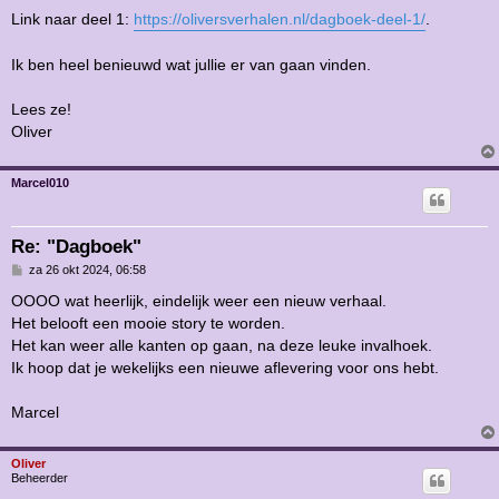
Link naar deel 1:
https://oliversverhalen.nl/dagboek-deel-1/
.
Ik ben heel benieuwd wat jullie er van gaan vinden.
Lees ze!
Oliver
Marcel010
Re: "Dagboek"
B
za 26 okt 2024, 06:58
e
r
OOOO wat heerlijk, eindelijk weer een nieuw verhaal.
i
Het belooft een mooie story te worden.
c
h
Het kan weer alle kanten op gaan, na deze leuke invalhoek.
t
Ik hoop dat je wekelijks een nieuwe aflevering voor ons hebt.
Marcel
Oliver
Beheerder