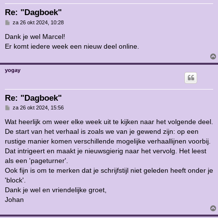
Re: "Dagboek"
B
za 26 okt 2024, 10:28
e
r
Dank je wel Marcel!
i
Er komt iedere week een nieuw deel online.
c
h
t
yogay
Re: "Dagboek"
B
za 26 okt 2024, 15:56
e
r
Wat heerlijk om weer elke week uit te kijken naar het volgende deel.
i
De start van het verhaal is zoals we van je gewend zijn: op een
c
h
rustige manier komen verschillende mogelijke verhaallijnen voorbij.
t
Dat intrigeert en maakt je nieuwsgierig naar het vervolg. Het leest
als een 'pageturner'.
Ook fijn is om te merken dat je schrijfstijl niet geleden heeft onder je
'block'.
Dank je wel en vriendelijke groet,
Johan