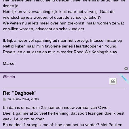
Het tweede deel vanochtend gelezen, weer helemaal terug naar de
i
tienertijd.
c
h
Heerlijk en volverwachting kijk ik uit naar het vervolg. Gaat de
t
vriendschap iets worden, of duurt de schooltijd tekort?
We weten nu al iets meer over hun toekomst, maar worden ze wat
ze willen worden, advocaat en scheikundiger.
Ik kijk al weer vol spanning uit naar het vervolg. Intussen maar op
Netflix kijken naar mijn favoriete series Heartstopper en Young
Royals, en qua lezen op mijn e-reader Rood Wit Koningsblauw.
Marcel
Wimmie
Re: "Dagboek"
B
za 02 nov 2024, 20:08
e
r
En dan is er na ruim 2,5 jaar een nieuw verhaal van Oliver.
i
Deel 1 gaf me al zo veel herkenning: dat soort lezingen doe ik best
c
h
vaak. Leuk om te doen.
t
En na deel 1 vroeg ik me af: hoe gaat het nu verder? Met Paul en