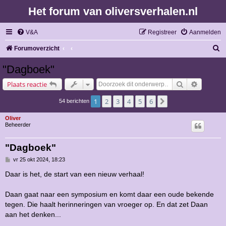
Het forum van oliversverhalen.nl
V&A
Registreer
Aanmelden
Z
Forumoverzicht
o
"Dagboek"
e
Zoek
Uitgebre
Plaats reactie
k
1
2
3
4
5
6
Volgende
54 berichten
Oliver
Beheerder
"Dagboek"
B
vr 25 okt 2024, 18:23
e
r
Daar is het, de start van een nieuw verhaal!
i
c
h
Daan gaat naar een symposium en komt daar een oude bekende
t
tegen. Die haalt herinneringen van vroeger op. En dat zet Daan
aan het denken...