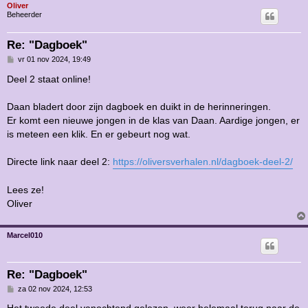
Oliver
Beheerder
Re: "Dagboek"
B
vr 01 nov 2024, 19:49
e
r
Deel 2 staat online!
i
c
h
Daan bladert door zijn dagboek en duikt in de herinneringen.
t
Er komt een nieuwe jongen in de klas van Daan. Aardige jongen, er
is meteen een klik. En er gebeurt nog wat.
Directe link naar deel 2:
https://oliversverhalen.nl/dagboek-deel-2/
Lees ze!
Oliver
Marcel010
Re: "Dagboek"
B
za 02 nov 2024, 12:53
e
r