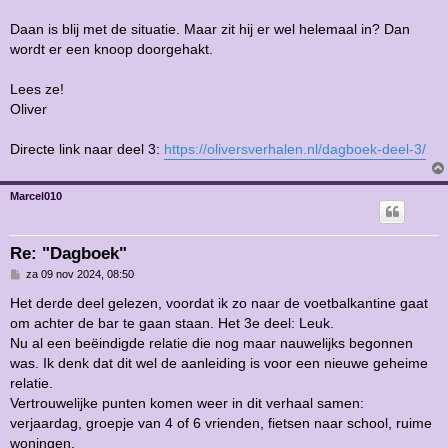
c
h
Daan is blij met de situatie. Maar zit hij er wel helemaal in? Dan
t
wordt er een knoop doorgehakt.
Lees ze!
Oliver
Directe link naar deel 3:
https://oliversverhalen.nl/dagboek-deel-3/
Marcel010
Re: "Dagboek"
B
za 09 nov 2024, 08:50
e
r
Het derde deel gelezen, voordat ik zo naar de voetbalkantine gaat
i
om achter de bar te gaan staan. Het 3e deel: Leuk.
c
h
Nu al een beëindigde relatie die nog maar nauwelijks begonnen
t
was. Ik denk dat dit wel de aanleiding is voor een nieuwe geheime
relatie.
Vertrouwelijke punten komen weer in dit verhaal samen:
verjaardag, groepje van 4 of 6 vrienden, fietsen naar school, ruime
woningen.