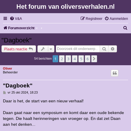
Het forum van oliversverhalen.nl
V&A
Registreer
Aanmelden
Z
Forumoverzicht
o
"Dagboek"
e
Zoek
Uitgebre
Plaats reactie
k
1
2
3
4
5
6
Volgende
54 berichten
Oliver
Beheerder
"Dagboek"
B
vr 25 okt 2024, 18:23
e
r
Daar is het, de start van een nieuw verhaal!
i
c
h
Daan gaat naar een symposium en komt daar een oude bekende
t
tegen. Die haalt herinneringen van vroeger op. En dat zet Daan
aan het denken...