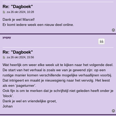
Re: "Dagboek"
B
za 26 okt 2024, 10:28
e
r
Dank je wel Marcel!
i
Er komt iedere week een nieuw deel online.
c
h
t
yogay
Re: "Dagboek"
B
za 26 okt 2024, 15:56
e
r
Wat heerlijk om weer elke week uit te kijken naar het volgende deel.
i
De start van het verhaal is zoals we van je gewend zijn: op een
c
h
rustige manier komen verschillende mogelijke verhaallijnen voorbij.
t
Dat intrigeert en maakt je nieuwsgierig naar het vervolg. Het leest
als een 'pageturner'.
Ook fijn is om te merken dat je schrijfstijl niet geleden heeft onder je
'block'.
Dank je wel en vriendelijke groet,
Johan