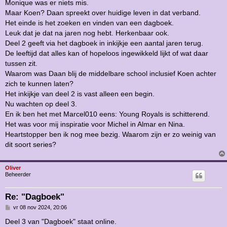
Monique was er niets mis.
Maar Koen? Daan spreekt over huidige leven in dat verband.
Het einde is het zoeken en vinden van een dagboek.
Leuk dat je dat na jaren nog hebt. Herkenbaar ook.
Deel 2 geeft via het dagboek in inkijkje een aantal jaren terug.
De leeftijd dat alles kan of hopeloos ingewikkeld lijkt of wat daar
tussen zit.
Waarom was Daan blij de middelbare school inclusief Koen achter
zich te kunnen laten?
Het inkijkje van deel 2 is vast alleen een begin.
Nu wachten op deel 3.
En ik ben het met Marcel010 eens: Young Royals is schitterend.
Het was voor mij inspiratie voor Michel in Almar en Nina.
Heartstopper ben ik nog mee bezig. Waarom zijn er zo weinig van
dit soort series?
Oliver
Beheerder
Re: "Dagboek"
B
vr 08 nov 2024, 20:06
e
r
Deel 3 van "Dagboek" staat online.
i