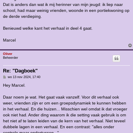
Dat is anders dan wat ik mij herinner van mijn jeugd: ik liep naar
school, had maar weinig vrienden, woonde in een portiekwoning op
de derde verdieping.
Benieuwd welke kant het verhaal in deel 4 gaat.
Marcel
Oliver
Beheerder
Re: "Dagboek"
B
wo 13 nov 2024, 17:40
e
r
Hey Marcel.
i
c
h
Daar noem je wat. Het gaat vaak vanzelf. Voor dit verhaal ook
t
weer, vrienden zijn er om een groepsdynamiek te kunnen hebben
in het verhaal. En die huizen... Misschien wel omdat ik dat vroeger
ook niet had. Ander ding waarom ik die setting vaak gebruik is om
het niet af te laten leiden van de kern van het verhaal. Niet teveel
dubbele lagen in een verhaal. En een contrast: "alles onder
controle maar ondertussen...".