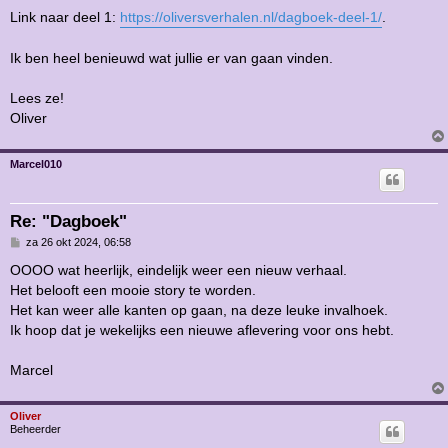
Link naar deel 1:
https://oliversverhalen.nl/dagboek-deel-1/
.
Ik ben heel benieuwd wat jullie er van gaan vinden.
Lees ze!
Oliver
Marcel010
Re: "Dagboek"
B
za 26 okt 2024, 06:58
e
r
OOOO wat heerlijk, eindelijk weer een nieuw verhaal.
i
Het belooft een mooie story te worden.
c
h
Het kan weer alle kanten op gaan, na deze leuke invalhoek.
t
Ik hoop dat je wekelijks een nieuwe aflevering voor ons hebt.
Marcel
Oliver
Beheerder