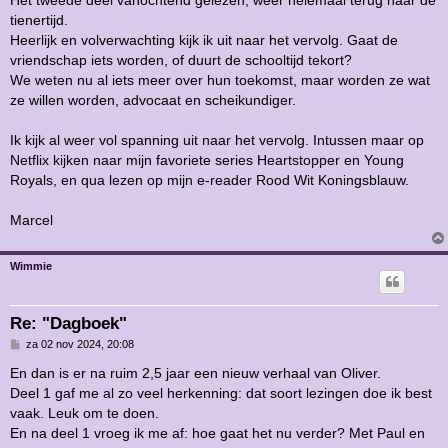
Het tweede deel vanochtend gelezen, weer helemaal terug naar de
i
tienertijd.
c
h
Heerlijk en volverwachting kijk ik uit naar het vervolg. Gaat de
t
vriendschap iets worden, of duurt de schooltijd tekort?
We weten nu al iets meer over hun toekomst, maar worden ze wat
ze willen worden, advocaat en scheikundiger.
Ik kijk al weer vol spanning uit naar het vervolg. Intussen maar op
Netflix kijken naar mijn favoriete series Heartstopper en Young
Royals, en qua lezen op mijn e-reader Rood Wit Koningsblauw.
Marcel
Wimmie
Re: "Dagboek"
B
za 02 nov 2024, 20:08
e
r
En dan is er na ruim 2,5 jaar een nieuw verhaal van Oliver.
i
Deel 1 gaf me al zo veel herkenning: dat soort lezingen doe ik best
c
h
vaak. Leuk om te doen.
t
En na deel 1 vroeg ik me af: hoe gaat het nu verder? Met Paul en