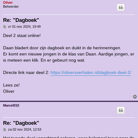
Oliver
Beheerder
Re: "Dagboek"
B
vr 01 nov 2024, 19:49
e
r
Deel 2 staat online!
i
c
h
Daan bladert door zijn dagboek en duikt in de herinneringen.
t
Er komt een nieuwe jongen in de klas van Daan. Aardige jongen, er
is meteen een klik. En er gebeurt nog wat.
Directe link naar deel 2:
https://oliversverhalen.nl/dagboek-deel-2/
Lees ze!
Oliver
Marcel010
Re: "Dagboek"
B
za 02 nov 2024, 12:53
e
r