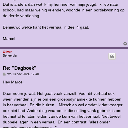
Dat is anders dan wat ik mij herinner van mijn jeugd: ik liep naar
school, had maar weinig vrienden, woonde in een portiekwoning op
de derde verdieping.
Benieuwd welke kant het verhaal in deel 4 gaat.
Marcel
Oliver
Beheerder
Re: "Dagboek"
B
wo 13 nov 2024, 17:40
e
r
Hey Marcel.
i
c
h
Daar noem je wat. Het gaat vaak vanzelf. Voor dit verhaal ook
t
weer, vrienden zijn er om een groepsdynamiek te kunnen hebben
in het verhaal. En die huizen... Misschien wel omdat ik dat vroeger
ook niet had. Ander ding waarom ik die setting vaak gebruik is om
het niet af te laten leiden van de kern van het verhaal. Niet teveel
dubbele lagen in een verhaal. En een contrast: "alles onder
controle maar ondertussen...".