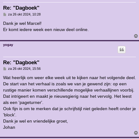
Re: "Dagboek"
B
za 26 okt 2024, 10:28
e
r
Dank je wel Marcel!
i
Er komt iedere week een nieuw deel online.
c
h
t
yogay
Re: "Dagboek"
B
za 26 okt 2024, 15:56
e
r
Wat heerlijk om weer elke week uit te kijken naar het volgende deel.
i
De start van het verhaal is zoals we van je gewend zijn: op een
c
h
rustige manier komen verschillende mogelijke verhaallijnen voorbij.
t
Dat intrigeert en maakt je nieuwsgierig naar het vervolg. Het leest
als een 'pageturner'.
Ook fijn is om te merken dat je schrijfstijl niet geleden heeft onder je
'block'.
Dank je wel en vriendelijke groet,
Johan