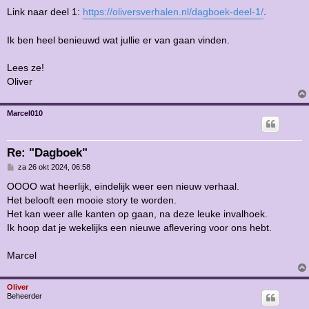
Link naar deel 1:
https://oliversverhalen.nl/dagboek-deel-1/
.
Ik ben heel benieuwd wat jullie er van gaan vinden.
Lees ze!
Oliver
Marcel010
Re: "Dagboek"
B
za 26 okt 2024, 06:58
e
r
OOOO wat heerlijk, eindelijk weer een nieuw verhaal.
i
Het belooft een mooie story te worden.
c
h
Het kan weer alle kanten op gaan, na deze leuke invalhoek.
t
Ik hoop dat je wekelijks een nieuwe aflevering voor ons hebt.
Marcel
Oliver
Beheerder