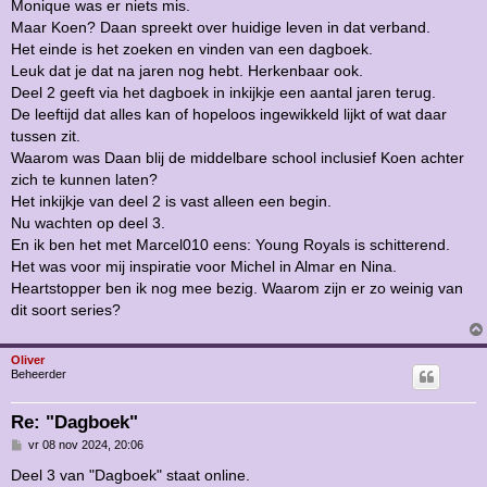
Monique was er niets mis.
Maar Koen? Daan spreekt over huidige leven in dat verband.
Het einde is het zoeken en vinden van een dagboek.
Leuk dat je dat na jaren nog hebt. Herkenbaar ook.
Deel 2 geeft via het dagboek in inkijkje een aantal jaren terug.
De leeftijd dat alles kan of hopeloos ingewikkeld lijkt of wat daar
tussen zit.
Waarom was Daan blij de middelbare school inclusief Koen achter
zich te kunnen laten?
Het inkijkje van deel 2 is vast alleen een begin.
Nu wachten op deel 3.
En ik ben het met Marcel010 eens: Young Royals is schitterend.
Het was voor mij inspiratie voor Michel in Almar en Nina.
Heartstopper ben ik nog mee bezig. Waarom zijn er zo weinig van
dit soort series?
Oliver
Beheerder
Re: "Dagboek"
B
vr 08 nov 2024, 20:06
e
r
Deel 3 van "Dagboek" staat online.
i