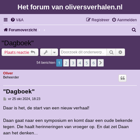
Het forum van oliversverhalen.nl
V&A
Registreer
Aanmelden
Z
Forumoverzicht
o
"Dagboek"
e
Zoek
Uitgebre
Plaats reactie
k
1
2
3
4
5
6
Volgende
54 berichten
Oliver
Beheerder
"Dagboek"
B
vr 25 okt 2024, 18:23
e
r
Daar is het, de start van een nieuw verhaal!
i
c
h
Daan gaat naar een symposium en komt daar een oude bekende
t
tegen. Die haalt herinneringen van vroeger op. En dat zet Daan
aan het denken...