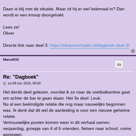
c
h
Daan is blij met de situatie. Maar zit hij er wel helemaal in? Dan
t
wordt er een knoop doorgehakt.
Lees ze!
Oliver
Directe link naar deel 3:
https://oliversverhalen.nl/dagboek-deel-3/
Marcel010
Re: "Dagboek"
B
za 09 nov 2024, 08:50
e
r
Het derde deel gelezen, voordat ik zo naar de voetbalkantine gaat
i
om achter de bar te gaan staan. Het 3e deel: Leuk.
c
h
Nu al een beëindigde relatie die nog maar nauwelijks begonnen
t
was. Ik denk dat dit wel de aanleiding is voor een nieuwe geheime
relatie.
Vertrouwelijke punten komen weer in dit verhaal samen:
verjaardag, groepje van 4 of 6 vrienden, fietsen naar school, ruime
woningen.