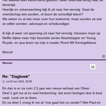
Het tweede deel vanochtend gelezen, weer helemaal terug naar de
i
tienertijd.
c
h
Heerlijk en volverwachting kijk ik uit naar het vervolg. Gaat de
t
vriendschap iets worden, of duurt de schooltijd tekort?
We weten nu al iets meer over hun toekomst, maar worden ze wat
ze willen worden, advocaat en scheikundiger.
Ik kijk al weer vol spanning uit naar het vervolg. Intussen maar op
Netflix kijken naar mijn favoriete series Heartstopper en Young
Royals, en qua lezen op mijn e-reader Rood Wit Koningsblauw.
Marcel
Wimmie
Re: "Dagboek"
B
za 02 nov 2024, 20:08
e
r
En dan is er na ruim 2,5 jaar een nieuw verhaal van Oliver.
i
Deel 1 gaf me al zo veel herkenning: dat soort lezingen doe ik best
c
h
vaak. Leuk om te doen.
t
En na deel 1 vroeg ik me af: hoe gaat het nu verder? Met Paul en