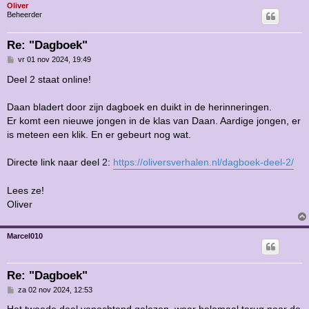
Oliver
Beheerder
Re: "Dagboek"
B
vr 01 nov 2024, 19:49
e
r
Deel 2 staat online!
i
c
h
Daan bladert door zijn dagboek en duikt in de herinneringen.
t
Er komt een nieuwe jongen in de klas van Daan. Aardige jongen, er
is meteen een klik. En er gebeurt nog wat.
Directe link naar deel 2:
https://oliversverhalen.nl/dagboek-deel-2/
Lees ze!
Oliver
Marcel010
Re: "Dagboek"
B
za 02 nov 2024, 12:53
e
r