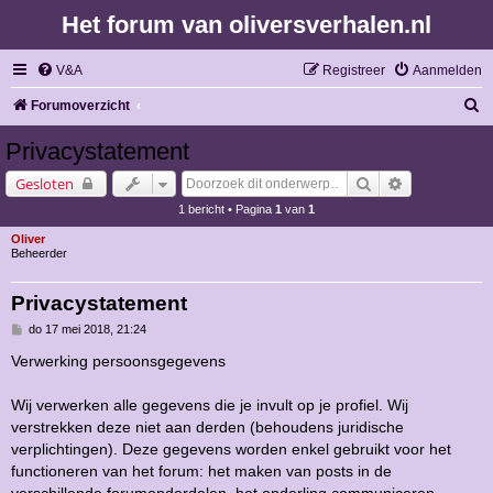
Het forum van oliversverhalen.nl
V&A
Registreer
Aanmelden
Z
Forumoverzicht
o
Privacystatement
e
Zoek
Uitgebreid z
Gesloten
k
1 bericht • Pagina
1
van
1
Oliver
Beheerder
Privacystatement
B
do 17 mei 2018, 21:24
e
r
Verwerking persoonsgegevens
i
c
h
Wij verwerken alle gegevens die je invult op je profiel. Wij
t
verstrekken deze niet aan derden (behoudens juridische
verplichtingen). Deze gegevens worden enkel gebruikt voor het
functioneren van het forum: het maken van posts in de
verschillende forumonderdelen, het onderling communiceren