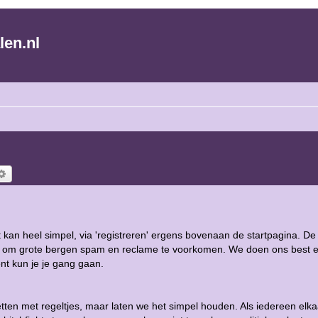
len.nl
ek
Uitgebreid zoeken
kan heel simpel, via 'registreren' ergens bovenaan de startpagina. De 
 om grote bergen spam en reclame te voorkomen. We doen ons best 
nt kun je je gang gaan.
tten met regeltjes, maar laten we het simpel houden. Als iedereen elka