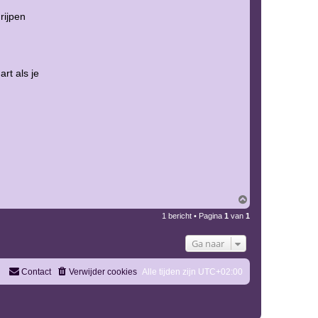
rijpen
rt als je
O
m
1 bericht • Pagina
1
van
1
h
o
o
Ga naar
g
Contact
Verwijder cookies
Alle tijden zijn
UTC+02:00