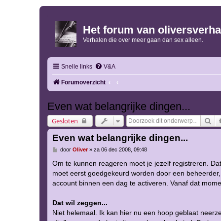
Het forum van oliversverha
Verhalen die over meer gaan dan sex alleen.
Snelle links
V&A
Forumoverzicht
Even wat belangrijke dingen...
Zo
Gesloten
Even wat belangrijke dingen...
B
door
Oliver
»
za 06 dec 2008, 09:48
e
r
Om te kunnen reageren moet je jezelf registreren. Dat 
i
moet eerst goedgekeurd worden door een beheerder,
c
h
account binnen een dag te activeren. Vanaf dat mome
t
Dat wil zeggen...
Niet helemaal. Ik kan hier nu een hoop geblaat neerze