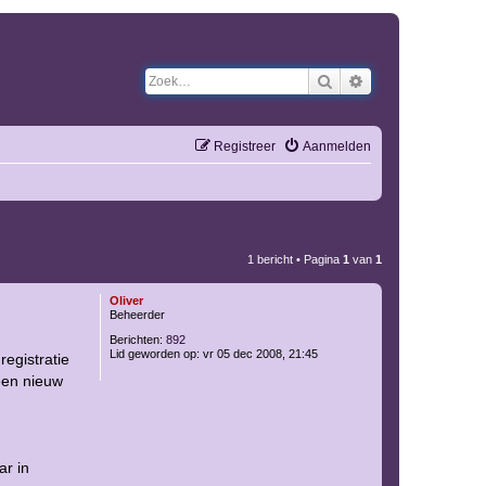
Zoek
Uitgebreid zoeken
Registreer
Aanmelden
1 bericht • Pagina
1
van
1
Oliver
Beheerder
Berichten:
892
Lid geworden op:
vr 05 dec 2008, 21:45
registratie
een nieuw
ar in