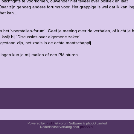
 bitchfights te voorkomen, ouwehoer niet teveel over politiek en laat
r zijn genoeg andere forums voor. Het grappige is wel dat ik kan ing
het kan...
n het 'voorstellen-forum'. Geef je mening over de verhalen, of lucht je ha
 kwijt bij 'Discussies over algemene zaken'.
egestaan zijn, net zoals in de echte maatschappij.
dingen kun je mij mailen of een PM sturen.
Powered by
phpBB
® Forum Software © phpBB Limited
Nederlandse vertaling door
phpBB.nl
.