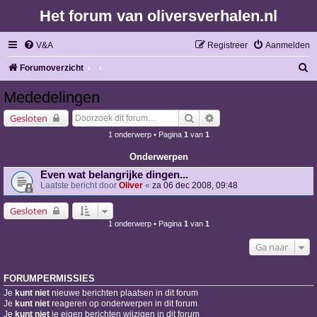
Het forum van oliversverhalen.nl
V&A
Registreer
Aanmelden
Z
Forumoverzicht
o
Mededelingen
e
Zoek
Uitgebreid zoeken
Gesloten
k
1 onderwerp • Pagina
1
van
1
Onderwerpen
Even wat belangrijke dingen...
Laatste bericht door
Oliver
«
za 06 dec 2008, 09:48
Gesloten
1 onderwerp • Pagina
1
van
1
Ga naar
FORUMPERMISSIES
Je
kunt niet
nieuwe berichten plaatsen in dit forum
Je
kunt niet
reageren op onderwerpen in dit forum
Je
kunt niet
je eigen berichten wijzigen in dit forum