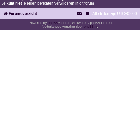
Je
kunt niet
je eigen berichten verwijderen in dit forum
Forumoverzicht
Alle tijden zijn
UTC+02:00
Powered by
phpBB
® Forum Software © phpBB Limited
Nederlandse vertaling door
phpBB.nl
.