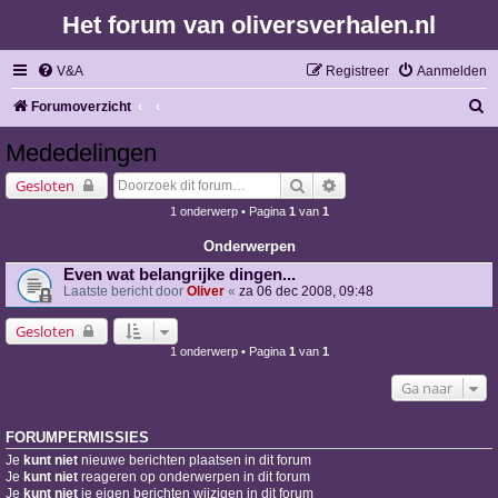
Het forum van oliversverhalen.nl
V&A
Registreer
Aanmelden
Z
Forumoverzicht
o
Mededelingen
e
Zoek
Uitgebreid zoeken
Gesloten
k
1 onderwerp • Pagina
1
van
1
Onderwerpen
Even wat belangrijke dingen...
Laatste bericht door
Oliver
«
za 06 dec 2008, 09:48
Gesloten
1 onderwerp • Pagina
1
van
1
Ga naar
FORUMPERMISSIES
Je
kunt niet
nieuwe berichten plaatsen in dit forum
Je
kunt niet
reageren op onderwerpen in dit forum
Je
kunt niet
je eigen berichten wijzigen in dit forum