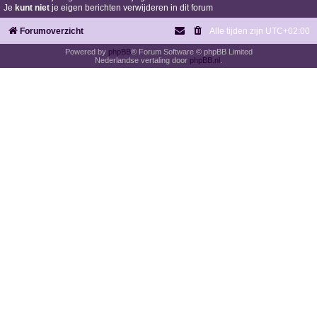
Je
kunt niet
je eigen berichten verwijderen in dit forum
Forumoverzicht
Alle tijden zijn
UTC+02:00
Powered by
phpBB
® Forum Software © phpBB Limited
Nederlandse vertaling door
phpBB.nl
.