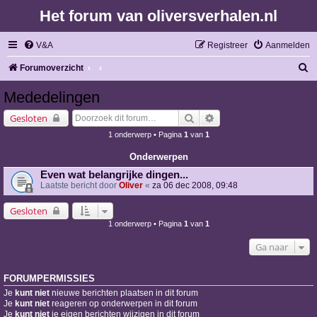
Het forum van oliversverhalen.nl
V&A
Registreer
Aanmelden
Z
Forumoverzicht
o
Mededelingen
e
Zoek
Uitgebreid zoeken
Gesloten
k
1 onderwerp • Pagina
1
van
1
Onderwerpen
Even wat belangrijke dingen...
Laatste bericht door
Oliver
«
za 06 dec 2008, 09:48
Gesloten
1 onderwerp • Pagina
1
van
1
Ga naar
FORUMPERMISSIES
Je
kunt niet
nieuwe berichten plaatsen in dit forum
Je
kunt niet
reageren op onderwerpen in dit forum
Je
kunt niet
je eigen berichten wijzigen in dit forum