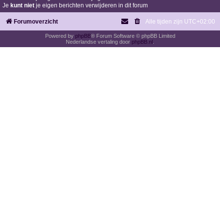
Je
kunt niet
je eigen berichten verwijderen in dit forum
Forumoverzicht
Alle tijden zijn
UTC+02:00
Powered by
phpBB
® Forum Software © phpBB Limited
Nederlandse vertaling door
phpBB.nl
.