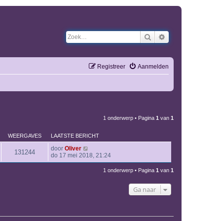
Zoek
Uitgebreid zoeken
Registreer
Aanmelden
1 onderwerp • Pagina
1
van
1
WEERGAVES
LAATSTE BERICHT
door
Oliver
131244
do 17 mei 2018, 21:24
1 onderwerp • Pagina
1
van
1
Ga naar