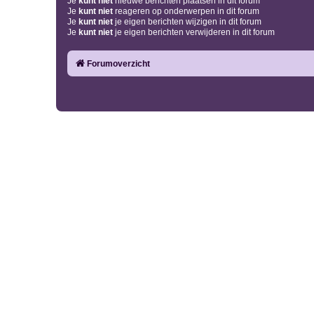
Je
kunt niet
nieuwe berichten plaatsen in dit forum
Je
kunt niet
reageren op onderwerpen in dit forum
Je
kunt niet
je eigen berichten wijzigen in dit forum
Je
kunt niet
je eigen berichten verwijderen in dit forum
Forumoverzicht