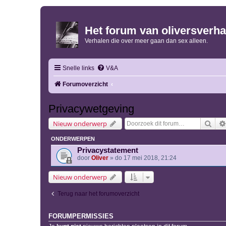
Het forum van oliversverha
Verhalen die over meer gaan dan sex alleen.
Snelle links
V&A
Forumoverzicht
Privacywetgeving
Zoe
Nieuw onderwerp
ONDERWERPEN
Privacystatement
door
Oliver
» do 17 mei 2018, 21:24
Nieuw onderwerp
Terug naar het forumoverzicht
FORUMPERMISSIES