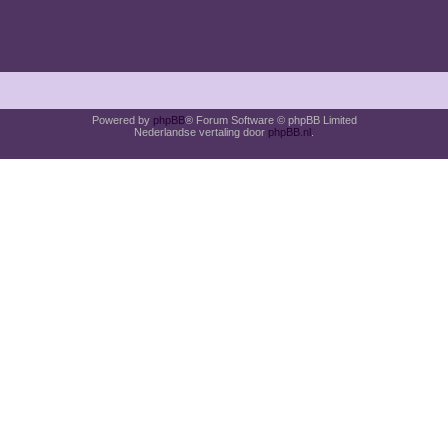
Powered by
phpBB
® Forum Software © phpBB Limited
Nederlandse vertaling door
phpBB.nl
.