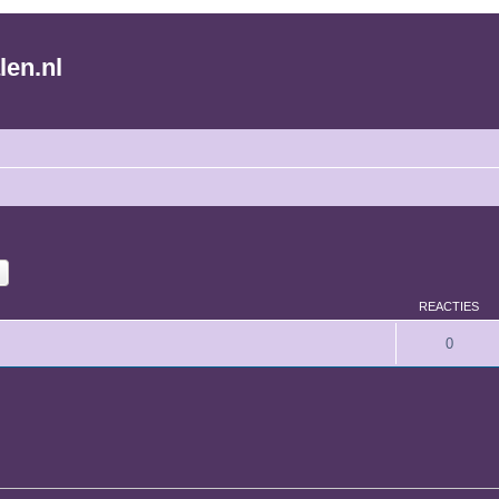
len.nl
k
Uitgebreid zoeken
REACTIES
0