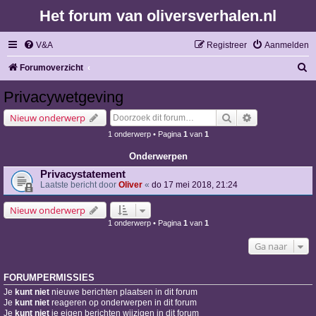
Het forum van oliversverhalen.nl
V&A
Registreer
Aanmelden
Z
Forumoverzicht
o
Privacywetgeving
e
Zoek
Uitgebreid zoe
Nieuw onderwerp
k
1 onderwerp • Pagina
1
van
1
Onderwerpen
Privacystatement
Laatste bericht door
Oliver
«
do 17 mei 2018, 21:24
Nieuw onderwerp
1 onderwerp • Pagina
1
van
1
Ga naar
FORUMPERMISSIES
Je
kunt niet
nieuwe berichten plaatsen in dit forum
Je
kunt niet
reageren op onderwerpen in dit forum
Je
kunt niet
je eigen berichten wijzigen in dit forum