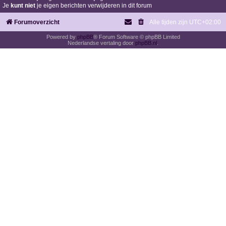
Je
kunt niet
je eigen berichten verwijderen in dit forum
Forumoverzicht
Alle tijden zijn
UTC+02:00
Powered by
phpBB
® Forum Software © phpBB Limited
Nederlandse vertaling door
phpBB.nl
.