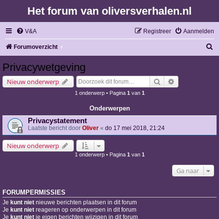
Het forum van oliversverhalen.nl
V&A
Registreer
Aanmelden
Z
Forumoverzicht
o
Privacywetgeving
e
Zoek
Uitgebreid zoe
Nieuw onderwerp
k
1 onderwerp • Pagina
1
van
1
Onderwerpen
Privacystatement
Laatste bericht door
Oliver
«
do 17 mei 2018, 21:24
Nieuw onderwerp
1 onderwerp • Pagina
1
van
1
Ga naar
FORUMPERMISSIES
Je
kunt niet
nieuwe berichten plaatsen in dit forum
Je
kunt niet
reageren op onderwerpen in dit forum
Je
kunt niet
je eigen berichten wijzigen in dit forum