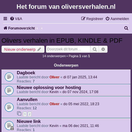
Het forum van oliversverhalen.nl
V&A
Registreer
Aanmelden
Z
Forumoverzicht
o
Olivers verhalen in EPUB, KINDLE & PDF
e
Zoek
Uitgebreid zoe
Nieuw onderwerp
k
14 onderwerpen • Pagina
1
van
1
Onderwerpen
Dagboek
Laatste bericht door
Oliver
«
di 07 jan 2025, 13:44
Reacties:
7
Nieuwe oplossing voor hosting
Laatste bericht door
Kevin
«
do 07 nov 2024, 17:08
Aanvullen
Laatste bericht door
Oliver
«
do 05 mei 2022, 18:23
Reacties:
12
1
2
Nieuwe link
Laatste bericht door
Kevin
«
ma 06 dec 2021, 11:46
Reacties:
1