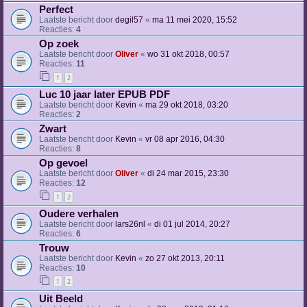
Perfect
Laatste bericht door
degil57
«
ma 11 mei 2020, 15:52
Reacties:
4
Op zoek
Laatste bericht door
Oliver
«
wo 31 okt 2018, 00:57
Reacties:
11
1
2
Luc 10 jaar later EPUB PDF
Laatste bericht door
Kevin
«
ma 29 okt 2018, 03:20
Reacties:
2
Zwart
Laatste bericht door
Kevin
«
vr 08 apr 2016, 04:30
Reacties:
8
Op gevoel
Laatste bericht door
Oliver
«
di 24 mar 2015, 23:30
Reacties:
12
1
2
Oudere verhalen
Laatste bericht door
lars26nl
«
di 01 jul 2014, 20:27
Reacties:
6
Trouw
Laatste bericht door
Kevin
«
zo 27 okt 2013, 20:11
Reacties:
10
1
2
Uit Beeld