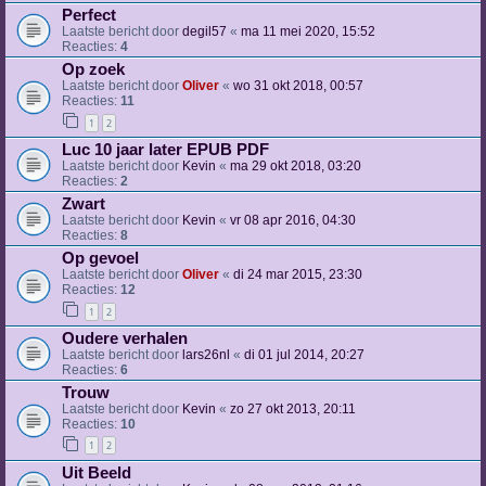
Perfect
Laatste bericht door
degil57
«
ma 11 mei 2020, 15:52
Reacties:
4
Op zoek
Laatste bericht door
Oliver
«
wo 31 okt 2018, 00:57
Reacties:
11
1
2
Luc 10 jaar later EPUB PDF
Laatste bericht door
Kevin
«
ma 29 okt 2018, 03:20
Reacties:
2
Zwart
Laatste bericht door
Kevin
«
vr 08 apr 2016, 04:30
Reacties:
8
Op gevoel
Laatste bericht door
Oliver
«
di 24 mar 2015, 23:30
Reacties:
12
1
2
Oudere verhalen
Laatste bericht door
lars26nl
«
di 01 jul 2014, 20:27
Reacties:
6
Trouw
Laatste bericht door
Kevin
«
zo 27 okt 2013, 20:11
Reacties:
10
1
2
Uit Beeld