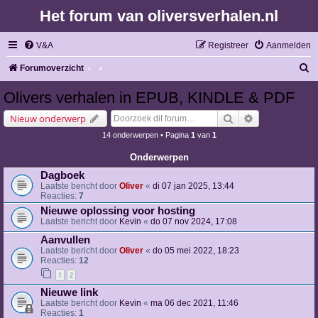
Het forum van oliversverhalen.nl
V&A
Registreer
Aanmelden
Z
Forumoverzicht
o
Olivers verhalen in EPUB, KINDLE & PDF
e
Zoek
Uitgebreid zoe
Nieuw onderwerp
k
14 onderwerpen • Pagina
1
van
1
Onderwerpen
Dagboek
Laatste bericht door
Oliver
«
di 07 jan 2025, 13:44
Reacties:
7
Nieuwe oplossing voor hosting
Laatste bericht door
Kevin
«
do 07 nov 2024, 17:08
Aanvullen
Laatste bericht door
Oliver
«
do 05 mei 2022, 18:23
Reacties:
12
1
2
Nieuwe link
Laatste bericht door
Kevin
«
ma 06 dec 2021, 11:46
Reacties:
1