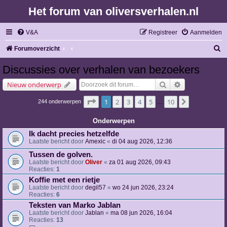
Het forum van oliversverhalen.nl
V&A
Registreer
Aanmelden
Z
Forumoverzicht
o
Discussies over verhalen van bezoekers
e
Zoek
Uitgebreid zoe
Nieuw onderwerp
k
Pagina
1
van
10
1
2
3
4
5
10
Volgende
244 onderwerpen
…
Onderwerpen
Ik dacht precies hetzelfde
Laatste bericht door
Amexic
«
di 04 aug 2026, 12:36
Tussen de golven.
Laatste bericht door
Oliver
«
za 01 aug 2026, 09:43
Reacties:
1
Koffie met een rietje
Laatste bericht door
degil57
«
wo 24 jun 2026, 23:24
Reacties:
6
Teksten van Marko Jablan
Laatste bericht door
Jablan
«
ma 08 jun 2026, 16:04
Reacties:
13