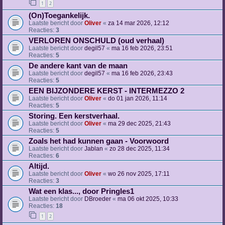
1
2
(On)Toegankelijk.
Laatste bericht door
Oliver
«
za 14 mar 2026, 12:12
Reacties:
3
VERLOREN ONSCHULD (oud verhaal)
Laatste bericht door
degil57
«
ma 16 feb 2026, 23:51
Reacties:
5
De andere kant van de maan
Laatste bericht door
degil57
«
ma 16 feb 2026, 23:43
Reacties:
5
EEN BIJZONDERE KERST - INTERMEZZO 2
Laatste bericht door
Oliver
«
do 01 jan 2026, 11:14
Reacties:
5
Storing. Een kerstverhaal.
Laatste bericht door
Oliver
«
ma 29 dec 2025, 21:43
Reacties:
5
Zoals het had kunnen gaan - Voorwoord
Laatste bericht door
Jablan
«
zo 28 dec 2025, 11:34
Reacties:
6
Altijd.
Laatste bericht door
Oliver
«
wo 26 nov 2025, 17:11
Reacties:
3
Wat een klas..., door Pringles1
Laatste bericht door
DBroeder
«
ma 06 okt 2025, 10:33
Reacties:
18
1
2