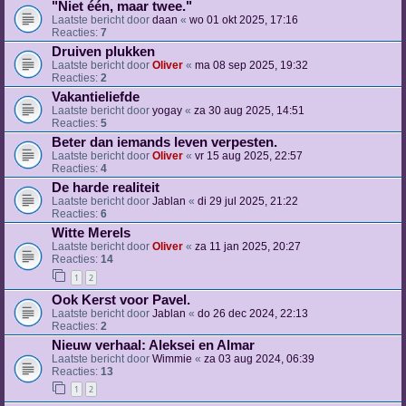
"Niet één, maar twee."
Laatste bericht door
daan
«
wo 01 okt 2025, 17:16
Reacties:
7
Druiven plukken
Laatste bericht door
Oliver
«
ma 08 sep 2025, 19:32
Reacties:
2
Vakantieliefde
Laatste bericht door
yogay
«
za 30 aug 2025, 14:51
Reacties:
5
Beter dan iemands leven verpesten.
Laatste bericht door
Oliver
«
vr 15 aug 2025, 22:57
Reacties:
4
De harde realiteit
Laatste bericht door
Jablan
«
di 29 jul 2025, 21:22
Reacties:
6
Witte Merels
Laatste bericht door
Oliver
«
za 11 jan 2025, 20:27
Reacties:
14
1
2
Ook Kerst voor Pavel.
Laatste bericht door
Jablan
«
do 26 dec 2024, 22:13
Reacties:
2
Nieuw verhaal: Aleksei en Almar
Laatste bericht door
Wimmie
«
za 03 aug 2024, 06:39
Reacties:
13
1
2