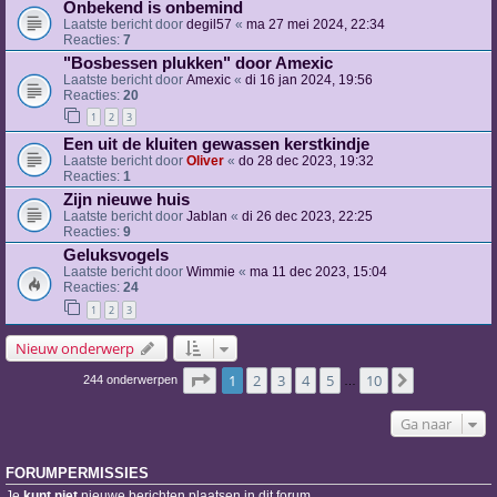
Onbekend is onbemind
Laatste bericht door
degil57
«
ma 27 mei 2024, 22:34
Reacties:
7
"Bosbessen plukken" door Amexic
Laatste bericht door
Amexic
«
di 16 jan 2024, 19:56
Reacties:
20
1
2
3
Een uit de kluiten gewassen kerstkindje
Laatste bericht door
Oliver
«
do 28 dec 2023, 19:32
Reacties:
1
Zijn nieuwe huis
Laatste bericht door
Jablan
«
di 26 dec 2023, 22:25
Reacties:
9
Geluksvogels
Laatste bericht door
Wimmie
«
ma 11 dec 2023, 15:04
Reacties:
24
1
2
3
Nieuw onderwerp
Pagina
1
van
10
1
2
3
4
5
10
Volgende
244 onderwerpen
…
Ga naar
FORUMPERMISSIES
Je
kunt niet
nieuwe berichten plaatsen in dit forum