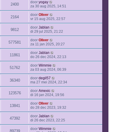
door
yogay
2400
za 30 aug 2025, 14:51
door
Oliver
2164
vr 15 aug 2025, 22:57
door
Jablan
9812
di 29 jul 2025, 21:22
door
Oliver
577581
za 11 jan 2025, 20:27
door
Jablan
11861
do 26 dec 2024, 22:13
door
Wimmie
51762
za 03 aug 2024, 06:39
door
degil57
36340
ma 27 mei 2024, 22:34
door
Amexic
123576
di 16 jan 2024, 19:56
door
Oliver
13841
do 28 dec 2023, 19:32
door
Jablan
47392
di 26 dec 2023, 22:25
door
Wimmie
89739