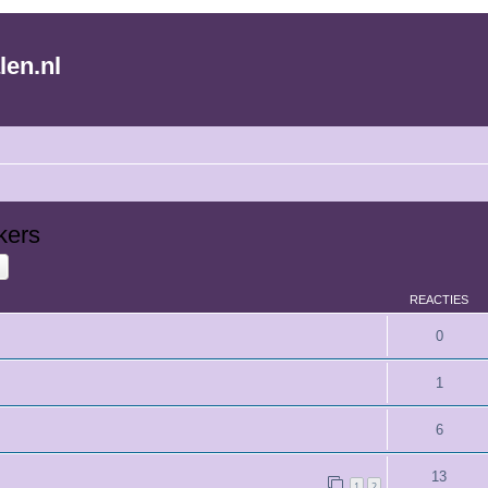
len.nl
kers
k
Uitgebreid zoeken
REACTIES
0
1
6
13
1
2