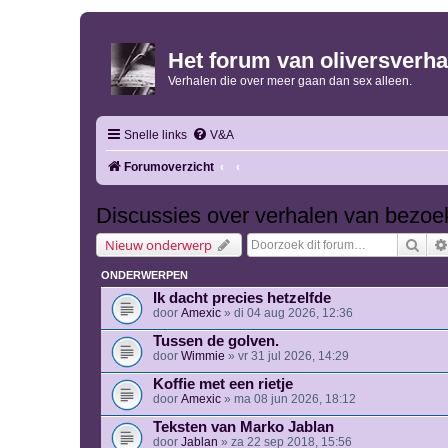
Het forum van oliversverha
Verhalen die over meer gaan dan sex alleen.
Snelle links
V&A
Forumoverzicht
Discussies over verhalen van bezoe
Zoe
Nieuw onderwerp
ONDERWERPEN
Ik dacht precies hetzelfde
door
Amexic
» di 04 aug 2026, 12:36
Tussen de golven.
door
Wimmie
» vr 31 jul 2026, 14:29
Koffie met een rietje
door
Amexic
» ma 08 jun 2026, 18:12
Teksten van Marko Jablan
door
Jablan
» za 22 sep 2018, 15:56