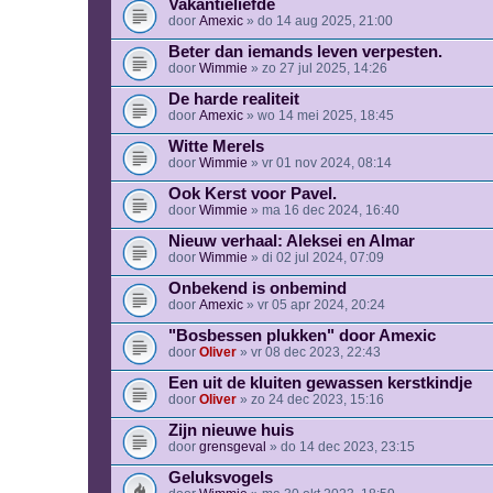
Vakantieliefde
door
Amexic
» do 14 aug 2025, 21:00
Beter dan iemands leven verpesten.
door
Wimmie
» zo 27 jul 2025, 14:26
De harde realiteit
door
Amexic
» wo 14 mei 2025, 18:45
Witte Merels
door
Wimmie
» vr 01 nov 2024, 08:14
Ook Kerst voor Pavel.
door
Wimmie
» ma 16 dec 2024, 16:40
Nieuw verhaal: Aleksei en Almar
door
Wimmie
» di 02 jul 2024, 07:09
Onbekend is onbemind
door
Amexic
» vr 05 apr 2024, 20:24
"Bosbessen plukken" door Amexic
door
Oliver
» vr 08 dec 2023, 22:43
Een uit de kluiten gewassen kerstkindje
door
Oliver
» zo 24 dec 2023, 15:16
Zijn nieuwe huis
door
grensgeval
» do 14 dec 2023, 23:15
Geluksvogels