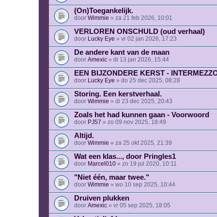
(On)Toegankelijk.
door
Wimmie
» za 21 feb 2026, 10:01
VERLOREN ONSCHULD (oud verhaal)
door
Lucky Eye
» vr 02 jan 2026, 17:23
De andere kant van de maan
door
Amexic
» di 13 jan 2026, 15:44
EEN BIJZONDERE KERST - INTERMEZZO
door
Lucky Eye
» do 25 dec 2025, 08:28
Storing. Een kerstverhaal.
door
Wimmie
» di 23 dec 2025, 20:43
Zoals het had kunnen gaan - Voorwoord
door
PJ57
» zo 09 nov 2025, 18:49
Altijd.
door
Wimmie
» za 25 okt 2025, 21:39
Wat een klas..., door Pringles1
door
Marcel010
» zo 19 jul 2020, 10:11
"Niet één, maar twee."
door
Wimmie
» wo 10 sep 2025, 10:44
Druiven plukken
door
Amexic
» vr 05 sep 2025, 18:05