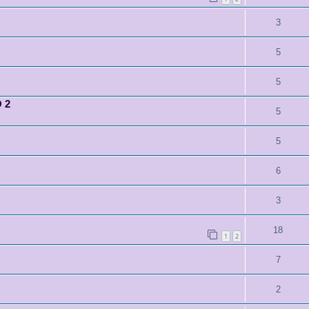
3
5
5
 2
5
5
6
3
18
1
2
7
2