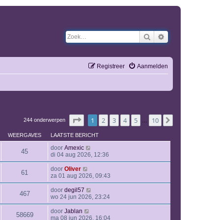
Zoek
Uitgebreid zoeken
Registreer
Aanmelden
Pagina
1
van
10
1
2
3
4
5
10
Volgende
244 onderwerpen
…
WEERGAVES
LAATSTE BERICHT
door
Amexic
45
di 04 aug 2026, 12:36
door
Oliver
61
za 01 aug 2026, 09:43
door
degil57
467
wo 24 jun 2026, 23:24
door
Jablan
58669
ma 08 jun 2026, 16:04