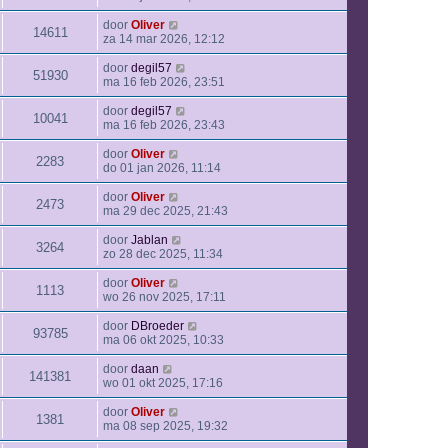
door
Oliver
14611
za 14 mar 2026, 12:12
door
degil57
51930
ma 16 feb 2026, 23:51
door
degil57
10041
ma 16 feb 2026, 23:43
door
Oliver
2283
do 01 jan 2026, 11:14
door
Oliver
2473
ma 29 dec 2025, 21:43
door
Jablan
3264
zo 28 dec 2025, 11:34
door
Oliver
1113
wo 26 nov 2025, 17:11
door
DBroeder
93785
ma 06 okt 2025, 10:33
door
daan
141381
wo 01 okt 2025, 17:16
door
Oliver
1381
ma 08 sep 2025, 19:32