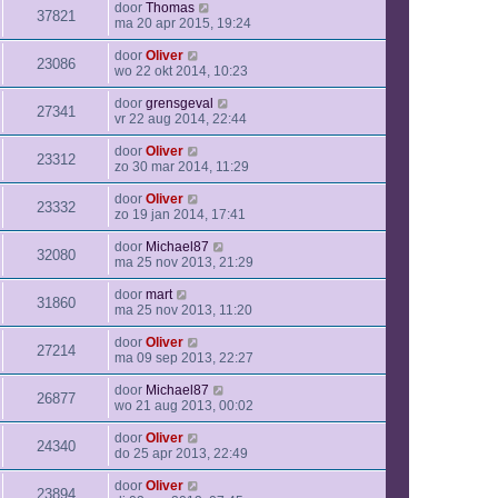
door
Thomas
37821
ma 20 apr 2015, 19:24
door
Oliver
23086
wo 22 okt 2014, 10:23
door
grensgeval
27341
vr 22 aug 2014, 22:44
door
Oliver
23312
zo 30 mar 2014, 11:29
door
Oliver
23332
zo 19 jan 2014, 17:41
door
Michael87
32080
ma 25 nov 2013, 21:29
door
mart
31860
ma 25 nov 2013, 11:20
door
Oliver
27214
ma 09 sep 2013, 22:27
door
Michael87
26877
wo 21 aug 2013, 00:02
door
Oliver
24340
do 25 apr 2013, 22:49
door
Oliver
23894