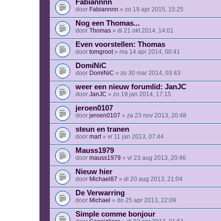
Fabiannnn
door
Fabiannnn
» zo 19 apr 2015, 15:25
Nog een Thomas...
door
Thomas
» di 21 okt 2014, 14:01
Even voorstellen: Thomas
door
tomgroot
» ma 14 apr 2014, 00:41
DomiNiC
door
DomiNiC
» zo 30 mar 2014, 03:43
weer een nieuw forumlid: JanJC
door
JanJC
» zo 19 jan 2014, 17:15
jeroen0107
door
jeroen0107
» za 23 nov 2013, 20:48
steun en tranen
door
mart
» vr 11 jan 2013, 07:44
Mauss1979
door
mauss1979
» vr 23 aug 2013, 20:46
Nieuw hier
door
Michael87
» di 20 aug 2013, 21:04
De Verwarring
door
Michael
» do 25 apr 2013, 22:09
Simple comme bonjour