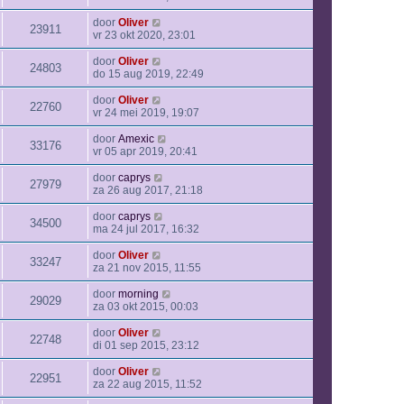
door
Oliver
23911
vr 23 okt 2020, 23:01
door
Oliver
24803
do 15 aug 2019, 22:49
door
Oliver
22760
vr 24 mei 2019, 19:07
door
Amexic
33176
vr 05 apr 2019, 20:41
door
caprys
27979
za 26 aug 2017, 21:18
door
caprys
34500
ma 24 jul 2017, 16:32
door
Oliver
33247
za 21 nov 2015, 11:55
door
morning
29029
za 03 okt 2015, 00:03
door
Oliver
22748
di 01 sep 2015, 23:12
door
Oliver
22951
za 22 aug 2015, 11:52