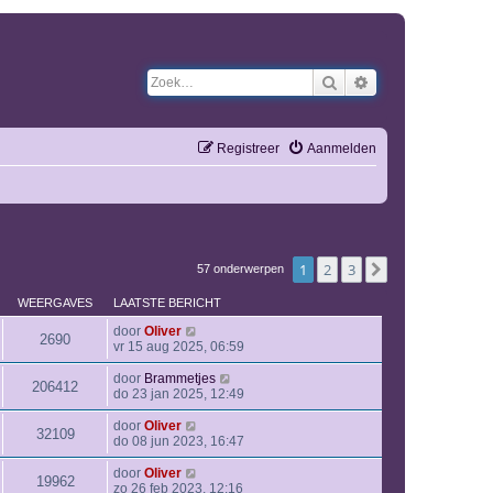
Zoek
Uitgebreid zoeken
Registreer
Aanmelden
1
2
3
Volgende
57 onderwerpen
WEERGAVES
LAATSTE BERICHT
door
Oliver
2690
vr 15 aug 2025, 06:59
door
Brammetjes
206412
do 23 jan 2025, 12:49
door
Oliver
32109
do 08 jun 2023, 16:47
door
Oliver
19962
zo 26 feb 2023, 12:16