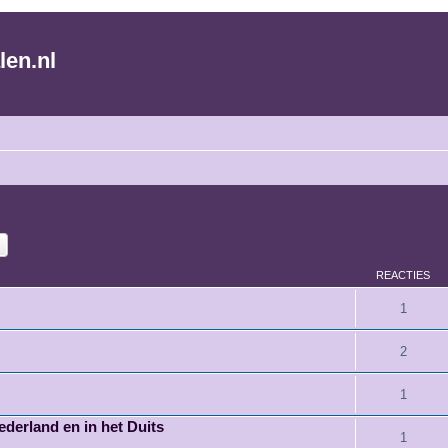
len.nl
k
Uitgebreid zoeken
REACTIES
1
2
1
ederland en in het Duits
1