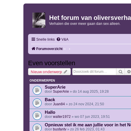
Het forum van oliversverha
Verhalen die over meer gaan dan sex alleen.
Snelle links
V&A
Forumoverzicht
Even voorstellen
Zoe
Nieuw onderwerp
ONDERWERPEN
SuperArie
door
SuperArie
» do 14 aug 2025, 19:28
Back
door
Juan84
» zo 24 nov 2024, 21:50
Hallo
door
walter1972
» wo 07 jun 2023, 19:51
Opnieuw stel ik me aan jullie voor in het N
door
busfantv
» zo 26 feb 2023, 01:43