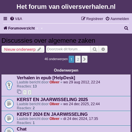
Het forum van oliversverhalen.nl
V&A
Registreer
Aanmelden
Z
Forumoverzicht
o
Discussies over algemene zaken
e
Zoek
Uitgebreid zoe
Nieuw onderwerp
k
1
2
Volgende
46 onderwerpen
Onderwerpen
Verhalen in epub [HelpDesk]
Laatste bericht door
Oliver
«
wo 29 aug 2012, 22:24
Reacties:
13
1
2
KERST EN JAARWISSELING 2025
Laatste bericht door
Oliver
«
wo 24 dec 2025, 22:44
Reacties:
2
KERST 2024 EN JAARWISSELING
Laatste bericht door
Oliver
«
di 24 dec 2024, 17:35
Reacties:
1
Chat