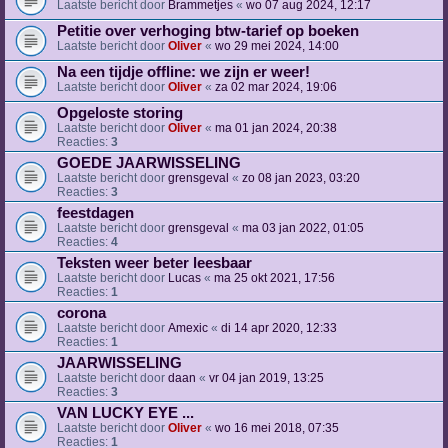
Laatste bericht door
Brammetjes
«
wo 07 aug 2024, 12:17
Petitie over verhoging btw-tarief op boeken
Laatste bericht door
Oliver
«
wo 29 mei 2024, 14:00
Na een tijdje offline: we zijn er weer!
Laatste bericht door
Oliver
«
za 02 mar 2024, 19:06
Opgeloste storing
Laatste bericht door
Oliver
«
ma 01 jan 2024, 20:38
Reacties:
3
GOEDE JAARWISSELING
Laatste bericht door
grensgeval
«
zo 08 jan 2023, 03:20
Reacties:
3
feestdagen
Laatste bericht door
grensgeval
«
ma 03 jan 2022, 01:05
Reacties:
4
Teksten weer beter leesbaar
Laatste bericht door
Lucas
«
ma 25 okt 2021, 17:56
Reacties:
1
corona
Laatste bericht door
Amexic
«
di 14 apr 2020, 12:33
Reacties:
1
JAARWISSELING
Laatste bericht door
daan
«
vr 04 jan 2019, 13:25
Reacties:
3
VAN LUCKY EYE ...
Laatste bericht door
Oliver
«
wo 16 mei 2018, 07:35
Reacties:
1