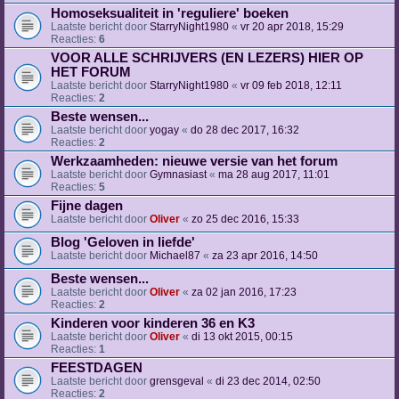
Homoseksualiteit in 'reguliere' boeken
Laatste bericht door
StarryNight1980
«
vr 20 apr 2018, 15:29
Reacties:
6
VOOR ALLE SCHRIJVERS (EN LEZERS) HIER OP
HET FORUM
Laatste bericht door
StarryNight1980
«
vr 09 feb 2018, 12:11
Reacties:
2
Beste wensen...
Laatste bericht door
yogay
«
do 28 dec 2017, 16:32
Reacties:
2
Werkzaamheden: nieuwe versie van het forum
Laatste bericht door
Gymnasiast
«
ma 28 aug 2017, 11:01
Reacties:
5
Fijne dagen
Laatste bericht door
Oliver
«
zo 25 dec 2016, 15:33
Blog 'Geloven in liefde'
Laatste bericht door
Michael87
«
za 23 apr 2016, 14:50
Beste wensen...
Laatste bericht door
Oliver
«
za 02 jan 2016, 17:23
Reacties:
2
Kinderen voor kinderen 36 en K3
Laatste bericht door
Oliver
«
di 13 okt 2015, 00:15
Reacties:
1
FEESTDAGEN
Laatste bericht door
grensgeval
«
di 23 dec 2014, 02:50
Reacties:
2