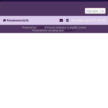
Ga naar
Forumoverzicht
Alle tijden zijn
UTC+02:00
Powered by
phpBB
® Forum Software © phpBB Limited
Nederlandse vertaling door
phpBB.nl
.