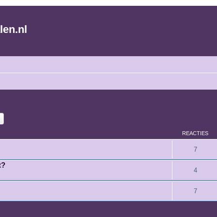
len.nl
k
Uitgebreid zoeken
REACTIES
7
t?
4
7