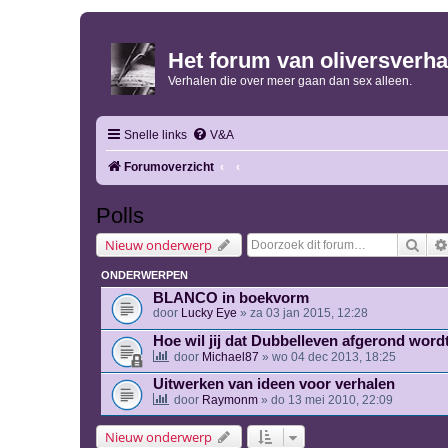
Het forum van oliversverha
Verhalen die over meer gaan dan sex alleen.
Snelle links
V&A
Forumoverzicht
Polls
Zoe
Nieuw onderwerp
ONDERWERPEN
BLANCO in boekvorm
door
Lucky Eye
» za 03 jan 2015, 12:28
Hoe wil jij dat Dubbelleven afgerond word
door
Michael87
» wo 04 dec 2013, 18:25
Uitwerken van ideen voor verhalen
door
Raymonm
» do 13 mei 2010, 22:09
Nieuw onderwerp