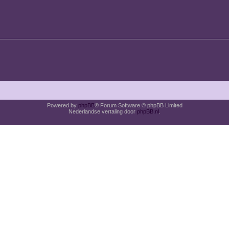
Powered by
phpBB
® Forum Software © phpBB Limited
Nederlandse vertaling door
phpBB.nl
.