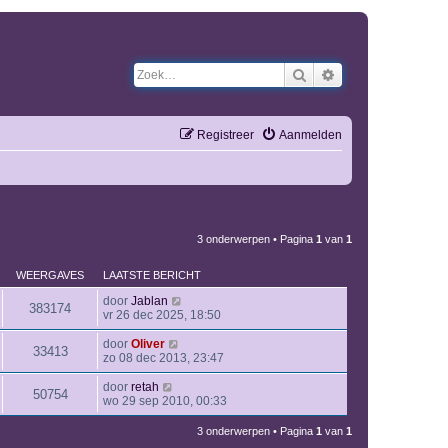
Zoek
Uitgebreid zoeken
Registreer
Aanmelden
3 onderwerpen • Pagina
1
van
1
WEERGAVES
LAATSTE BERICHT
door
Jablan
383174
vr 26 dec 2025, 18:50
door
Oliver
33413
zo 08 dec 2013, 23:47
door
retah
50754
wo 29 sep 2010, 00:33
3 onderwerpen • Pagina
1
van
1