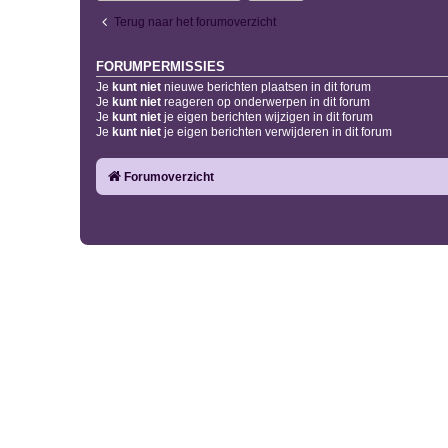
Terug naar het forumoverzicht
FORUMPERMISSIES
Je
kunt niet
nieuwe berichten plaatsen in dit forum
Je
kunt niet
reageren op onderwerpen in dit forum
Je
kunt niet
je eigen berichten wijzigen in dit forum
Je
kunt niet
je eigen berichten verwijderen in dit forum
Forumoverzicht