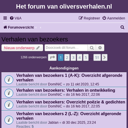
Het forum van oliversverhalen.nl
V&A
Registreer
Aanmelden
Z
Forumoverzicht
o
Verhalen van bezoekers
e
Zoek
Uitgebreid zoe
Nieuw onderwerp
k
Pagina
1
van
51
1
2
3
4
5
51
Volgende
1266 onderwerpen
…
Aankondigingen
Verhalen van bezoekers 1 (A-K): Overzicht afgeronde
verhalen
Laatste bericht door
DomiNiC
«
zo 11 okt 2020, 12:45
Verhalen van bezoekers: Verhalen in ontwikkeling
Laatste bericht door
DomiNiC
«
do 16 feb 2017, 22:06
Verhalen van bezoekers: Overzicht poëzie & gedichten
Laatste bericht door
DomiNiC
«
do 16 feb 2017, 22:05
Verhalen van bezoekers 2 (L-Z): Overzicht afgeronde
verhalen
Laatste bericht door
Jablan
«
di 30 dec 2025, 23:24
Reacties:
5