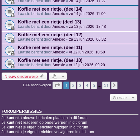
Laatste bericht door
Amexic
«
zo 14 jun 2026, 17:27
Koffie met een rietje. (deel 14)
Laatste bericht door
Amexic
«
zo 14 jun 2026, 11:00
Koffie met een rietje (deel 13)
Laatste bericht door
Amexic
«
za 13 jun 2026, 18:48
Koffie met een rietje. (deel 12)
Laatste bericht door
Amexic
«
za 13 jun 2026, 06:32
Koffie met een rietje. (deel 11)
Laatste bericht door
Amexic
«
vr 12 jun 2026, 10:50
Koffie met een rietje. (deel 10)
Laatste bericht door
Amexic
«
vr 12 jun 2026, 09:20
Nieuw onderwerp
Pagina
1
van
51
1
2
3
4
5
51
Volgende
1266 onderwerpen
…
Ga naar
FORUMPERMISSIES
Je
kunt niet
nieuwe berichten plaatsen in dit forum
Je
kunt niet
reageren op onderwerpen in dit forum
Je
kunt niet
je eigen berichten wijzigen in dit forum
Je
kunt niet
je eigen berichten verwijderen in dit forum