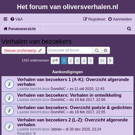
Het forum van oliversverhalen.nl
V&A
Registreer
Aanmelden
Z
Forumoverzicht
o
Verhalen van bezoekers
e
Zoek
Uitgebreid zoe
Nieuw onderwerp
k
Pagina
1
van
51
1
2
3
4
5
51
Volgende
1262 onderwerpen
…
Aankondigingen
Verhalen van bezoekers 1 (A-K): Overzicht afgeronde
verhalen
Laatste bericht door
DomiNiC
«
zo 11 okt 2020, 12:45
Verhalen van bezoekers: Verhalen in ontwikkeling
Laatste bericht door
DomiNiC
«
do 16 feb 2017, 22:06
Verhalen van bezoekers: Overzicht poëzie & gedichten
Laatste bericht door
DomiNiC
«
do 16 feb 2017, 22:05
Verhalen van bezoekers 2 (L-Z): Overzicht afgeronde
verhalen
Laatste bericht door
Jablan
«
di 30 dec 2025, 23:24
Reacties:
5