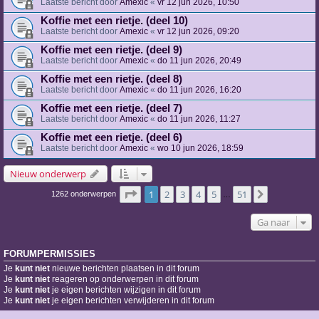
Laatste bericht door
Amexic
«
vr 12 jun 2026, 10:50
Koffie met een rietje. (deel 10)
Laatste bericht door
Amexic
«
vr 12 jun 2026, 09:20
Koffie met een rietje. (deel 9)
Laatste bericht door
Amexic
«
do 11 jun 2026, 20:49
Koffie met een rietje. (deel 8)
Laatste bericht door
Amexic
«
do 11 jun 2026, 16:20
Koffie met een rietje. (deel 7)
Laatste bericht door
Amexic
«
do 11 jun 2026, 11:27
Koffie met een rietje. (deel 6)
Laatste bericht door
Amexic
«
wo 10 jun 2026, 18:59
Nieuw onderwerp
Pagina
1
van
51
1
2
3
4
5
51
Volgende
1262 onderwerpen
…
Ga naar
FORUMPERMISSIES
Je
kunt niet
nieuwe berichten plaatsen in dit forum
Je
kunt niet
reageren op onderwerpen in dit forum
Je
kunt niet
je eigen berichten wijzigen in dit forum
Je
kunt niet
je eigen berichten verwijderen in dit forum