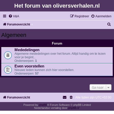
Het forum van oliversverhalen.nl
V&A
Registreer
Aanmelden
Z
Forumoverzicht
o
Algemeen
e
Forum
k
Mededelingen
Algemene mededelingen over het forum. Altijd handig om te lezen
voor je begint...
Onderwerpen:
1
Even voorstellen
Nieuwe leden kunnen zich hier voorstellen.
Onderwerpen:
57
Ga naar
Forumoverzicht
Alle tijden zijn
UTC+02:00
Powered by
phpBB
® Forum Software © phpBB Limited
Nederlandse vertaling door
phpBB.nl
.