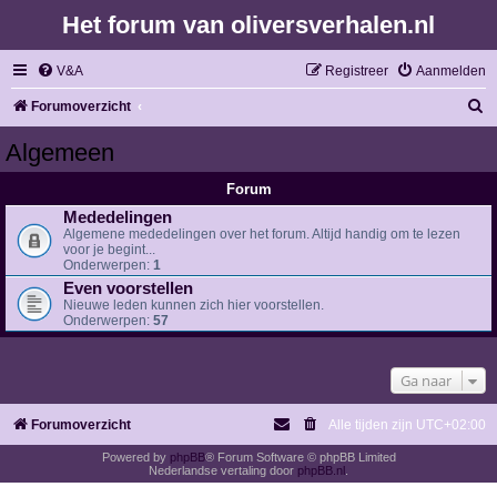
Het forum van oliversverhalen.nl
V&A
Registreer
Aanmelden
Z
Forumoverzicht
o
Algemeen
e
Forum
k
Mededelingen
Algemene mededelingen over het forum. Altijd handig om te lezen
voor je begint...
Onderwerpen:
1
Even voorstellen
Nieuwe leden kunnen zich hier voorstellen.
Onderwerpen:
57
Ga naar
Forumoverzicht
Alle tijden zijn
UTC+02:00
Powered by
phpBB
® Forum Software © phpBB Limited
Nederlandse vertaling door
phpBB.nl
.