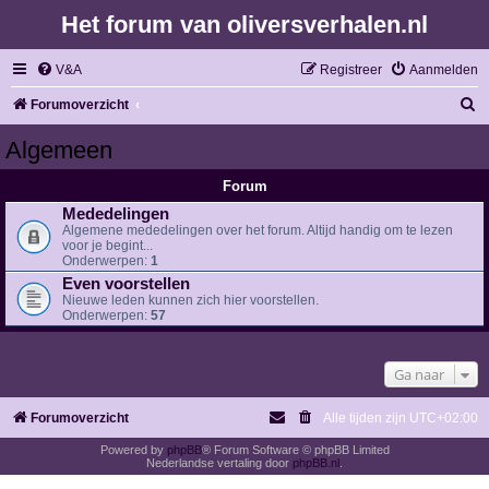
Het forum van oliversverhalen.nl
V&A
Registreer
Aanmelden
Z
Forumoverzicht
o
Algemeen
e
Forum
k
Mededelingen
Algemene mededelingen over het forum. Altijd handig om te lezen
voor je begint...
Onderwerpen:
1
Even voorstellen
Nieuwe leden kunnen zich hier voorstellen.
Onderwerpen:
57
Ga naar
Forumoverzicht
Alle tijden zijn
UTC+02:00
Powered by
phpBB
® Forum Software © phpBB Limited
Nederlandse vertaling door
phpBB.nl
.