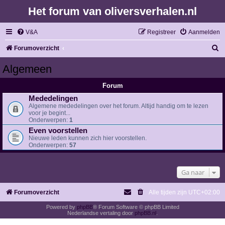
Het forum van oliversverhalen.nl
V&A
Registreer
Aanmelden
Z
Forumoverzicht
o
Algemeen
e
Forum
k
Mededelingen
Algemene mededelingen over het forum. Altijd handig om te lezen
voor je begint...
Onderwerpen:
1
Even voorstellen
Nieuwe leden kunnen zich hier voorstellen.
Onderwerpen:
57
Ga naar
Forumoverzicht
Alle tijden zijn
UTC+02:00
Powered by
phpBB
® Forum Software © phpBB Limited
Nederlandse vertaling door
phpBB.nl
.