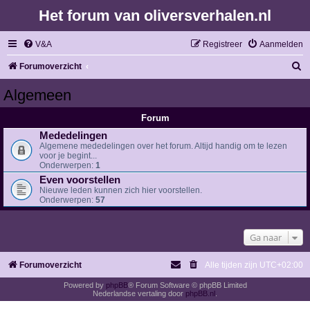
Het forum van oliversverhalen.nl
V&A
Registreer
Aanmelden
Z
Forumoverzicht
o
Algemeen
e
Forum
k
Mededelingen
Algemene mededelingen over het forum. Altijd handig om te lezen
voor je begint...
Onderwerpen:
1
Even voorstellen
Nieuwe leden kunnen zich hier voorstellen.
Onderwerpen:
57
Ga naar
Forumoverzicht
Alle tijden zijn
UTC+02:00
Powered by
phpBB
® Forum Software © phpBB Limited
Nederlandse vertaling door
phpBB.nl
.