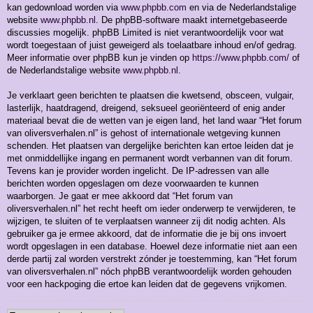
kan gedownload worden via
www.phpbb.com
en via de Nederlandstalige
website
www.phpbb.nl
. De phpBB-software maakt internetgebaseerde
discussies mogelijk. phpBB Limited is niet verantwoordelijk voor wat
wordt toegestaan of juist geweigerd als toelaatbare inhoud en/of gedrag.
Meer informatie over phpBB kun je vinden op
https://www.phpbb.com/
of
de Nederlandstalige website
www.phpbb.nl
.
Je verklaart geen berichten te plaatsen die kwetsend, obsceen, vulgair,
lasterlijk, haatdragend, dreigend, seksueel georiënteerd of enig ander
materiaal bevat die de wetten van je eigen land, het land waar “Het forum
van oliversverhalen.nl” is gehost of internationale wetgeving kunnen
schenden. Het plaatsen van dergelijke berichten kan ertoe leiden dat je
met onmiddellijke ingang en permanent wordt verbannen van dit forum.
Tevens kan je provider worden ingelicht. De IP-adressen van alle
berichten worden opgeslagen om deze voorwaarden te kunnen
waarborgen. Je gaat er mee akkoord dat “Het forum van
oliversverhalen.nl” het recht heeft om ieder onderwerp te verwijderen, te
wijzigen, te sluiten of te verplaatsen wanneer zij dit nodig achten. Als
gebruiker ga je ermee akkoord, dat de informatie die je bij ons invoert
wordt opgeslagen in een database. Hoewel deze informatie niet aan een
derde partij zal worden verstrekt zónder je toestemming, kan “Het forum
van oliversverhalen.nl” nóch phpBB verantwoordelijk worden gehouden
voor een hackpoging die ertoe kan leiden dat de gegevens vrijkomen.