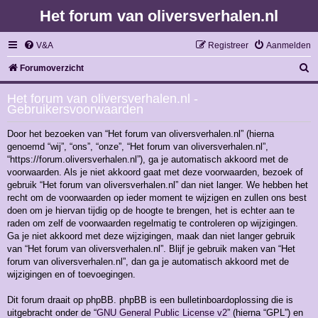
Het forum van oliversverhalen.nl
V&A
Registreer
Aanmelden
Z
Forumoverzicht
o
Het forum van oliversverhalen.nl -
e
Gebruikersvoorwaarden
k
Door het bezoeken van “Het forum van oliversverhalen.nl” (hierna
genoemd “wij”, “ons”, “onze”, “Het forum van oliversverhalen.nl”,
“https://forum.oliversverhalen.nl”), ga je automatisch akkoord met de
voorwaarden. Als je niet akkoord gaat met deze voorwaarden, bezoek of
gebruik “Het forum van oliversverhalen.nl” dan niet langer. We hebben het
recht om de voorwaarden op ieder moment te wijzigen en zullen ons best
doen om je hiervan tijdig op de hoogte te brengen, het is echter aan te
raden om zelf de voorwaarden regelmatig te controleren op wijzigingen.
Ga je niet akkoord met deze wijzigingen, maak dan niet langer gebruik
van “Het forum van oliversverhalen.nl”. Blijf je gebruik maken van “Het
forum van oliversverhalen.nl”, dan ga je automatisch akkoord met de
wijzigingen en of toevoegingen.
Dit forum draait op phpBB. phpBB is een bulletinboardoplossing die is
uitgebracht onder de “
GNU General Public License v2
” (hierna “GPL”) en