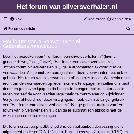
Het forum van oliversverhalen.nl
V&A
Registreer
Aanmelden
Z
Forumoverzicht
o
Het forum van oliversverhalen.nl -
e
Gebruikersvoorwaarden
k
Door het bezoeken van “Het forum van oliversverhalen.nl” (hierna
genoemd “wij”, “ons”, “onze”, “Het forum van oliversverhalen.nl”,
“https://forum.oliversverhalen.nl”), ga je automatisch akkoord met de
voorwaarden. Als je niet akkoord gaat met deze voorwaarden, bezoek of
gebruik “Het forum van oliversverhalen.nl” dan niet langer. We hebben het
recht om de voorwaarden op ieder moment te wijzigen en zullen ons best
doen om je hiervan tijdig op de hoogte te brengen, het is echter aan te
raden om zelf de voorwaarden regelmatig te controleren op wijzigingen.
Ga je niet akkoord met deze wijzigingen, maak dan niet langer gebruik
van “Het forum van oliversverhalen.nl”. Blijf je gebruik maken van “Het
forum van oliversverhalen.nl”, dan ga je automatisch akkoord met de
wijzigingen en of toevoegingen.
Dit forum draait op phpBB. phpBB is een bulletinboardoplossing die is
uitgebracht onder de “
GNU General Public License v2
” (hierna “GPL”) en