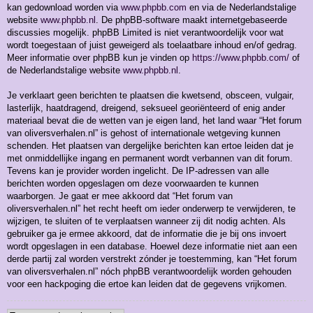
kan gedownload worden via
www.phpbb.com
en via de Nederlandstalige
website
www.phpbb.nl
. De phpBB-software maakt internetgebaseerde
discussies mogelijk. phpBB Limited is niet verantwoordelijk voor wat
wordt toegestaan of juist geweigerd als toelaatbare inhoud en/of gedrag.
Meer informatie over phpBB kun je vinden op
https://www.phpbb.com/
of
de Nederlandstalige website
www.phpbb.nl
.
Je verklaart geen berichten te plaatsen die kwetsend, obsceen, vulgair,
lasterlijk, haatdragend, dreigend, seksueel georiënteerd of enig ander
materiaal bevat die de wetten van je eigen land, het land waar “Het forum
van oliversverhalen.nl” is gehost of internationale wetgeving kunnen
schenden. Het plaatsen van dergelijke berichten kan ertoe leiden dat je
met onmiddellijke ingang en permanent wordt verbannen van dit forum.
Tevens kan je provider worden ingelicht. De IP-adressen van alle
berichten worden opgeslagen om deze voorwaarden te kunnen
waarborgen. Je gaat er mee akkoord dat “Het forum van
oliversverhalen.nl” het recht heeft om ieder onderwerp te verwijderen, te
wijzigen, te sluiten of te verplaatsen wanneer zij dit nodig achten. Als
gebruiker ga je ermee akkoord, dat de informatie die je bij ons invoert
wordt opgeslagen in een database. Hoewel deze informatie niet aan een
derde partij zal worden verstrekt zónder je toestemming, kan “Het forum
van oliversverhalen.nl” nóch phpBB verantwoordelijk worden gehouden
voor een hackpoging die ertoe kan leiden dat de gegevens vrijkomen.