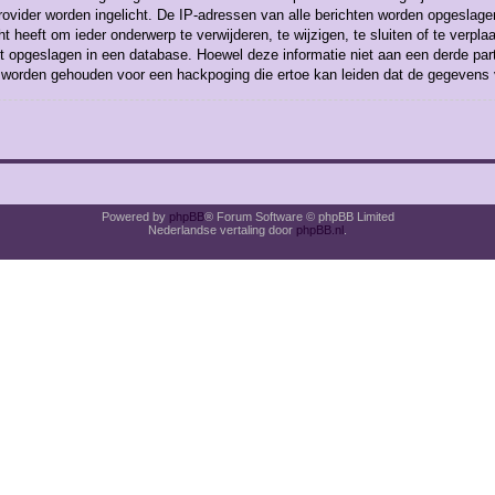
rovider worden ingelicht. De IP-adressen van alle berichten worden opgesla
 heeft om ieder onderwerp te verwijderen, te wijzigen, te sluiten of te verplaa
rdt opgeslagen in een database. Hoewel deze informatie niet aan een derde par
k worden gehouden voor een hackpoging die ertoe kan leiden dat de gegevens 
Powered by
phpBB
® Forum Software © phpBB Limited
Nederlandse vertaling door
phpBB.nl
.