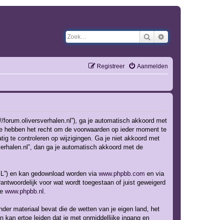
Zoek
Uitgebreid zoeken
Registreer
Aanmelden
://forum.oliversverhalen.nl”), ga je automatisch akkoord met
 We hebben het recht om de voorwaarden op ieder moment te
tig te controleren op wijzigingen. Ga je niet akkoord met
sverhalen.nl”, dan ga je automatisch akkoord met de
GPL”) en kan gedownload worden via
www.phpbb.com
en via
ntwoordelijk voor wat wordt toegestaan of juist geweigerd
te
www.phpbb.nl
.
nder materiaal bevat die de wetten van je eigen land, het
n kan ertoe leiden dat je met onmiddellijke ingang en