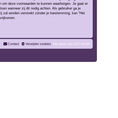
gen om deze voorwaarden te kunnen waarborgen. Je gaat er
tsen wanneer zij dit nodig achten. Als gebruiker ga je
tij zal worden verstrekt zónder je toestemming, kan “Het
vrijkomen.
Contact
Verwijder cookies
Alle tijden zijn
UTC+02:00