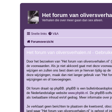
Het forum van oliversverha
Verhalen die over meer gaan dan sex alleen.
Snelle links
V&A
Forumoverzicht
Het forum van oliversverhalen.nl - Gebrui
Door het bezoeken van “Het forum van oliversverhalen.nl” (h
de voorwaarden. Als je niet akkoord gaat met deze voorwaa
wijzigen en zullen ons best doen om je hiervan tijdig op de
deze wijzigingen, maak dan niet langer gebruik van “Het fo
wijzigingen en of toevoegingen.
Dit forum draait op phpBB. phpBB is een bulletinboardoploss
de Nederlandstalige website
www.phpbb.nl
. De phpBB-softw
als toelaatbare inhoud en/of gedrag. Meer informatie over
Je verklaart geen berichten te plaatsen die kwetsend, obsce
land waar “Het forum van oliversverhalen.nl” is gehost of i