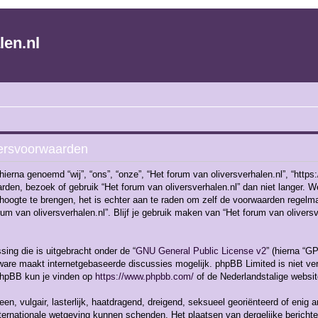
len.nl
kersvoorwaarden
ierna genoemd “wij”, “ons”, “onze”, “Het forum van oliversverhalen.nl”, “https
rden, bezoek of gebruik “Het forum van oliversverhalen.nl” dan niet langer.
 hoogte te brengen, het is echter aan te raden om zelf de voorwaarden regelma
rum van oliversverhalen.nl”. Blijf je gebruik maken van “Het forum van oliver
ing die is uitgebracht onder de “
GNU General Public License v2
” (hierna “
are maakt internetgebaseerde discussies mogelijk. phpBB Limited is niet vera
 phpBB kun je vinden op
https://www.phpbb.com/
of de Nederlandstalige websi
en, vulgair, lasterlijk, haatdragend, dreigend, seksueel georiënteerd of enig a
nternationale wetgeving kunnen schenden. Het plaatsen van dergelijke berichte