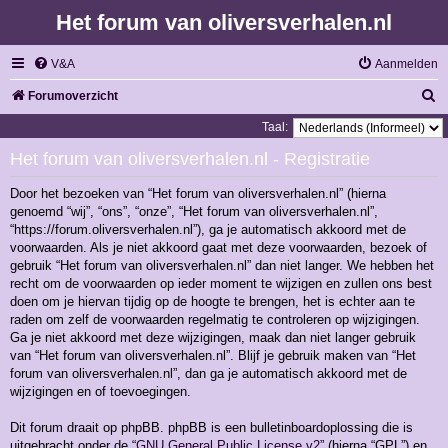
Het forum van oliversverhalen.nl
V&A
Aanmelden
Z
Forumoverzicht
o
Taal:
e
Het forum van oliversverhalen.nl - Registratie
k
Door het bezoeken van “Het forum van oliversverhalen.nl” (hierna
genoemd “wij”, “ons”, “onze”, “Het forum van oliversverhalen.nl”,
“https://forum.oliversverhalen.nl”), ga je automatisch akkoord met de
voorwaarden. Als je niet akkoord gaat met deze voorwaarden, bezoek of
gebruik “Het forum van oliversverhalen.nl” dan niet langer. We hebben het
recht om de voorwaarden op ieder moment te wijzigen en zullen ons best
doen om je hiervan tijdig op de hoogte te brengen, het is echter aan te
raden om zelf de voorwaarden regelmatig te controleren op wijzigingen.
Ga je niet akkoord met deze wijzigingen, maak dan niet langer gebruik
van “Het forum van oliversverhalen.nl”. Blijf je gebruik maken van “Het
forum van oliversverhalen.nl”, dan ga je automatisch akkoord met de
wijzigingen en of toevoegingen.
Dit forum draait op phpBB. phpBB is een bulletinboardoplossing die is
uitgebracht onder de “
GNU General Public License v2
” (hierna “GPL”) en