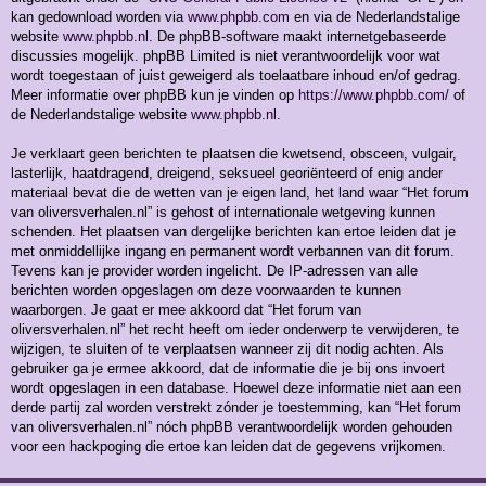
kan gedownload worden via
www.phpbb.com
en via de Nederlandstalige
website
www.phpbb.nl
. De phpBB-software maakt internetgebaseerde
discussies mogelijk. phpBB Limited is niet verantwoordelijk voor wat
wordt toegestaan of juist geweigerd als toelaatbare inhoud en/of gedrag.
Meer informatie over phpBB kun je vinden op
https://www.phpbb.com/
of
de Nederlandstalige website
www.phpbb.nl
.
Je verklaart geen berichten te plaatsen die kwetsend, obsceen, vulgair,
lasterlijk, haatdragend, dreigend, seksueel georiënteerd of enig ander
materiaal bevat die de wetten van je eigen land, het land waar “Het forum
van oliversverhalen.nl” is gehost of internationale wetgeving kunnen
schenden. Het plaatsen van dergelijke berichten kan ertoe leiden dat je
met onmiddellijke ingang en permanent wordt verbannen van dit forum.
Tevens kan je provider worden ingelicht. De IP-adressen van alle
berichten worden opgeslagen om deze voorwaarden te kunnen
waarborgen. Je gaat er mee akkoord dat “Het forum van
oliversverhalen.nl” het recht heeft om ieder onderwerp te verwijderen, te
wijzigen, te sluiten of te verplaatsen wanneer zij dit nodig achten. Als
gebruiker ga je ermee akkoord, dat de informatie die je bij ons invoert
wordt opgeslagen in een database. Hoewel deze informatie niet aan een
derde partij zal worden verstrekt zónder je toestemming, kan “Het forum
van oliversverhalen.nl” nóch phpBB verantwoordelijk worden gehouden
voor een hackpoging die ertoe kan leiden dat de gegevens vrijkomen.