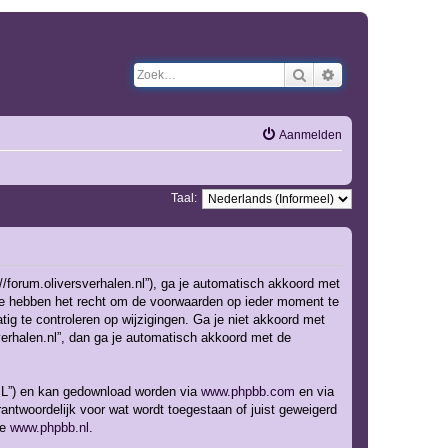
Zoek
Uitgebreid zoeken
Aanmelden
Taal:
://forum.oliversverhalen.nl”), ga je automatisch akkoord met
 We hebben het recht om de voorwaarden op ieder moment te
tig te controleren op wijzigingen. Ga je niet akkoord met
sverhalen.nl”, dan ga je automatisch akkoord met de
GPL”) en kan gedownload worden via
www.phpbb.com
en via
ntwoordelijk voor wat wordt toegestaan of juist geweigerd
te
www.phpbb.nl
.