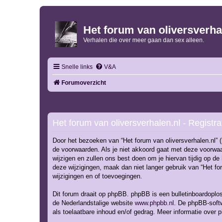
Het forum van oliversverha
Verhalen die over meer gaan dan sex alleen.
Snelle links
V&A
Forumoverzicht
Het forum van oliversverhalen.nl - Registra
Door het bezoeken van “Het forum van oliversverhalen.nl” (h
de voorwaarden. Als je niet akkoord gaat met deze voorwaa
wijzigen en zullen ons best doen om je hiervan tijdig op de
deze wijzigingen, maak dan niet langer gebruik van “Het fo
wijzigingen en of toevoegingen.
Dit forum draait op phpBB. phpBB is een bulletinboardoploss
de Nederlandstalige website
www.phpbb.nl
. De phpBB-softw
als toelaatbare inhoud en/of gedrag. Meer informatie over