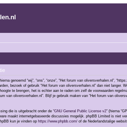
len.nl
tie
ierna genoemd “wij”, “ons”, “onze”, “Het forum van oliversverhalen.nl”, “https
rden, bezoek of gebruik “Het forum van oliversverhalen.nl” dan niet langer.
 hoogte te brengen, het is echter aan te raden om zelf de voorwaarden regelma
rum van oliversverhalen.nl”. Blijf je gebruik maken van “Het forum van oliver
ing die is uitgebracht onder de “
GNU General Public License v2
” (hierna “
are maakt internetgebaseerde discussies mogelijk. phpBB Limited is niet vera
 phpBB kun je vinden op
https://www.phpbb.com/
of de Nederlandstalige websi