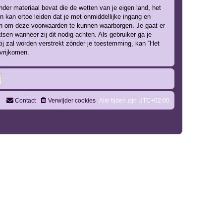
nder materiaal bevat die de wetten van je eigen land, het
n kan ertoe leiden dat je met onmiddellijke ingang en
gen om deze voorwaarden te kunnen waarborgen. Je gaat er
tsen wanneer zij dit nodig achten. Als gebruiker ga je
tij zal worden verstrekt zónder je toestemming, kan “Het
vrijkomen.
Contact
Verwijder cookies
Alle tijden zijn
UTC+02:00