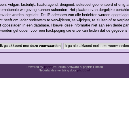
en, vulgair, lasterlijk, haatdragend, dreigend, seksueel georiënteerd of enig a
nternationale wetgeving kunnen schenden. Het plaatsen van dergelijke berichte
rovider worden ingelicht. De IP-adressen van alle berichten worden opgesla
 heeft om ieder onderwerp te verwijderen, te wijzigen, te sluiten of te verplaa
rdt opgeslagen in een database. Hoewel deze informatie niet aan een derde par
k worden gehouden voor een hackpoging die ertoe kan leiden dat de gegevens 
Powered by
phpBB
® Forum Software © phpBB Limited
Nederlandse vertaling door
phpBB.nl
.