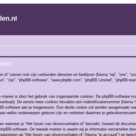
len.nl
eleid
len.nl” samen met zijn verbonden diensten en bedrijven (hierna “wij”, “ons”, “on
, “hun”, “zijn”, “phpBB-software”, “www.phpbb.com”, “phpBB Limited”, “phpBB-t
.
e manier is door het gebruik van zogenaamde cookies. De phpBB-software ma
download). De eerste twee cookies bevatten een indentificatienummer (hierna 
B-software aan je toegewezen. Een derde cookie zal worden aangemaakt wan
laan welke onderwerpen gelezen zijn en verbetert daarmee je gebruikerservari
 wanneer je “Het forum van oliversverhalen.nl” bezoekt, hoewel dit document
hpBB-software. De tweede manier is waarin wij je informatie verzamelen door 
gistreren op “Het forum van oliversverhalen.nl” (hierna “je account”) en berich