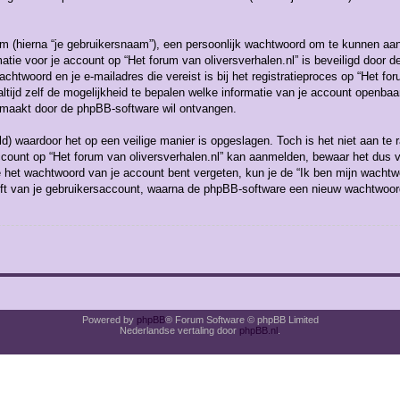
m (hierna “je gebruikersnaam”), een persoonlijk wachtwoord om te kunnen aan
ormatie voor je account op “Het forum van oliversverhalen.nl” is beveiligd door 
htwoord en je e-mailadres die vereist is bij het registratieproces op “Het foru
altijd zelf de mogelijkheid te bepalen welke informatie van je account openba
gemaakt door de phpBB-software wil ontvangen.
ld) waardoor het op een veilige manier is opgeslagen. Toch is het niet aan te
count op “Het forum van oliversverhalen.nl” kan aanmelden, bewaar het dus v
je het wachtwoord van je account bent vergeten, kun je de “Ik ben mijn wachtw
ft van je gebruikersaccount, waarna de phpBB-software een nieuw wachtwoord
Powered by
phpBB
® Forum Software © phpBB Limited
Nederlandse vertaling door
phpBB.nl
.