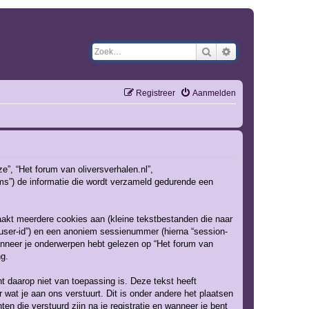
Zoek
Uitgebreid zoeken
Registreer
Aanmelden
ze”, “Het forum van oliversverhalen.nl”,
eams”) de informatie die wordt verzameld gedurende een
akt meerdere cookies aan (kleine tekstbestanden die naar
“user-id”) en een anoniem sessienummer (hierna “session-
neer je onderwerpen hebt gelezen op “Het forum van
ng.
 daarop niet van toepassing is. Deze tekst heeft
wat je aan ons verstuurt. Dit is onder andere het plaatsen
ten die verstuurd zijn na je registratie en wanneer je bent