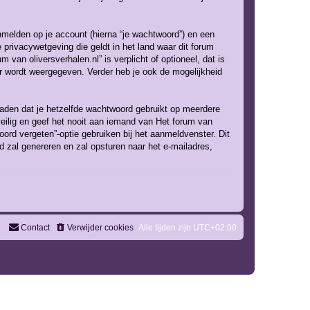
melden op je account (hierna “je wachtwoord”) en een
de privacywetgeving die geldt in het land waar dit forum
m van oliversverhalen.nl” is verplicht of optioneel, dat is
ar wordt weergegeven. Verder heb je ook de mogelijkheid
 raden dat je hetzelfde wachtwoord gebruikt op meerdere
eilig en geef het nooit aan iemand van Het forum van
oord vergeten”-optie gebruiken bij het aanmeldvenster. Dit
 zal genereren en zal opsturen naar het e-mailadres,
Contact
Verwijder cookies
Alle tijden zijn
UTC+02:00