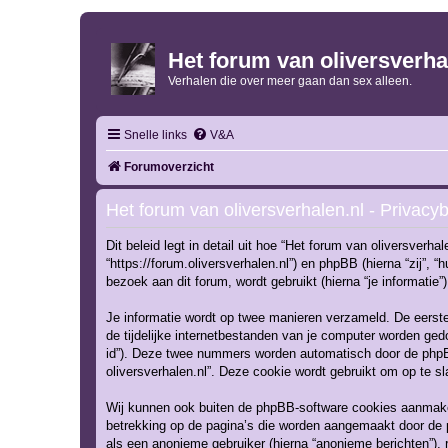
Het forum van oliversverha
Verhalen die over meer gaan dan sex alleen.
Snelle links
V&A
Forumoverzicht
Het forum van oliversverhalen.nl - Privacyb
Dit beleid legt in detail uit hoe “Het forum van oliversverha
“https://forum.oliversverhalen.nl”) en phpBB (hierna “zij”
bezoek aan dit forum, wordt gebruikt (hierna “je informatie”)
Je informatie wordt op twee manieren verzameld. De eerst
de tijdelijke internetbestanden van je computer worden ge
id”). Deze twee nummers worden automatisch door de phpB
oliversverhalen.nl”. Deze cookie wordt gebruikt om op te s
Wij kunnen ook buiten de phpBB-software cookies aanmaken
betrekking op de pagina’s die worden aangemaakt door de p
als een anonieme gebruiker (hierna “anonieme berichten”), re