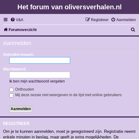
Het forum van oliversverhalen.nl
V&A
Registreer
Aanmelden
Z
Forumoverzicht
o
Aanmelden
e
k
Gebruikersnaam:
Wachtwoord:
Ik ben mijn wachtwoord vergeten
Onthouden
Mij deze sessie niet weergeven in de lijst met online gebruikers
REGISTREER
Om je te kunnen aanmelden, moet je geregistreerd zijn. Registratie neemt
enkele minuten in beslag, maar geeft je extra mogelijkheden. De