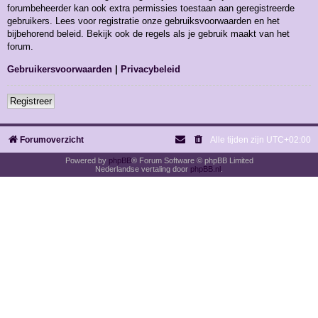
forumbeheerder kan ook extra permissies toestaan aan geregistreerde
gebruikers. Lees voor registratie onze gebruiksvoorwaarden en het
bijbehorend beleid. Bekijk ook de regels als je gebruik maakt van het
forum.
Gebruikersvoorwaarden
|
Privacybeleid
Registreer
Forumoverzicht
Alle tijden zijn
UTC+02:00
Powered by
phpBB
® Forum Software © phpBB Limited
Nederlandse vertaling door
phpBB.nl
.