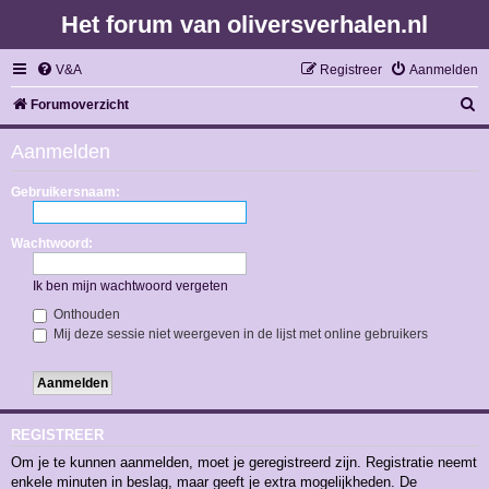
Het forum van oliversverhalen.nl
V&A
Registreer
Aanmelden
Z
Forumoverzicht
o
Aanmelden
e
k
Gebruikersnaam:
Wachtwoord:
Ik ben mijn wachtwoord vergeten
Onthouden
Mij deze sessie niet weergeven in de lijst met online gebruikers
REGISTREER
Om je te kunnen aanmelden, moet je geregistreerd zijn. Registratie neemt
enkele minuten in beslag, maar geeft je extra mogelijkheden. De