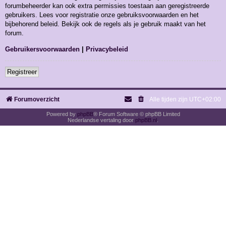
forumbeheerder kan ook extra permissies toestaan aan geregistreerde
gebruikers. Lees voor registratie onze gebruiksvoorwaarden en het
bijbehorend beleid. Bekijk ook de regels als je gebruik maakt van het
forum.
Gebruikersvoorwaarden
|
Privacybeleid
Registreer
Forumoverzicht
Alle tijden zijn
UTC+02:00
Powered by
phpBB
® Forum Software © phpBB Limited
Nederlandse vertaling door
phpBB.nl
.