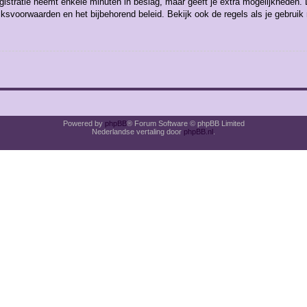
gistratie neemt enkele minuten in beslag, maar geeft je extra mogelijkheden
uiksvoorwaarden en het bijbehorend beleid. Bekijk ook de regels als je gebrui
Powered by
phpBB
® Forum Software © phpBB Limited
Nederlandse vertaling door
phpBB.nl
.