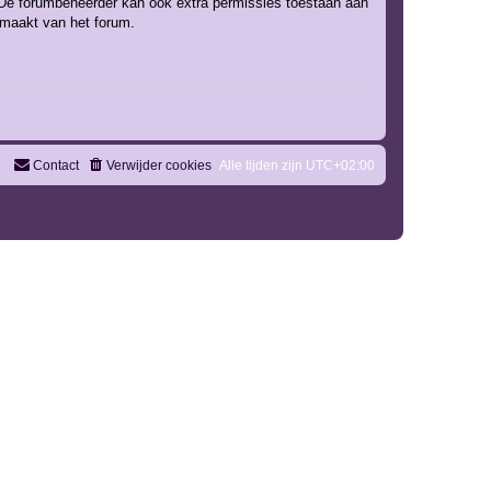
. De forumbeheerder kan ook extra permissies toestaan aan
k maakt van het forum.
Contact
Verwijder cookies
Alle tijden zijn
UTC+02:00