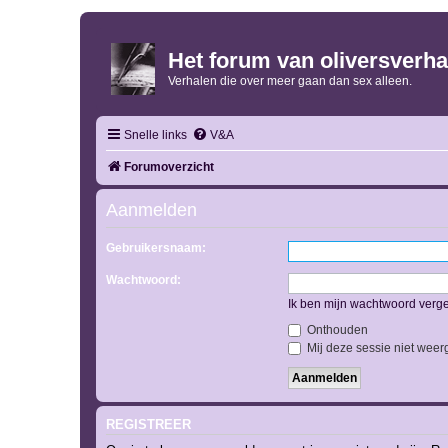
Het forum van oliversverha
Verhalen die over meer gaan dan sex alleen.
Snelle links
V&A
Forumoverzicht
Aanmelden
Gebruikersnaam:
Wachtwoord:
Ik ben mijn wachtwoord verg
Onthouden
Mij deze sessie niet weerg
REGISTREER