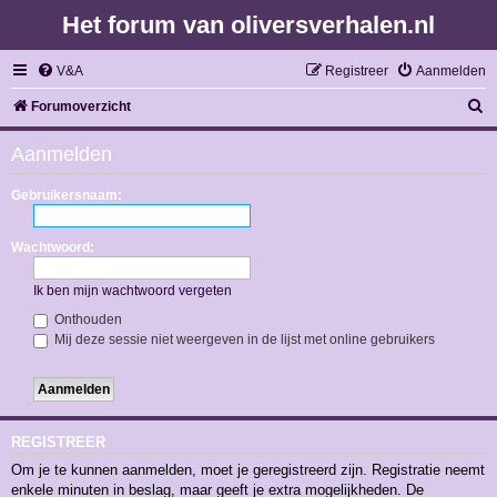
Het forum van oliversverhalen.nl
V&A
Registreer
Aanmelden
Z
Forumoverzicht
o
Aanmelden
e
k
Gebruikersnaam:
Wachtwoord:
Ik ben mijn wachtwoord vergeten
Onthouden
Mij deze sessie niet weergeven in de lijst met online gebruikers
REGISTREER
Om je te kunnen aanmelden, moet je geregistreerd zijn. Registratie neemt
enkele minuten in beslag, maar geeft je extra mogelijkheden. De