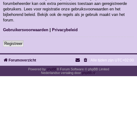
forumbeheerder kan ook extra permissies toestaan aan geregistreerde
gebruikers. Lees voor registratie onze gebruiksvoorwaarden en het
bijbehorend beleid. Bekijk ook de regels als je gebruik maakt van het
forum.
Gebruikersvoorwaarden
|
Privacybeleid
Registreer
Forumoverzicht
Alle tijden zijn
UTC+02:00
Powered by
phpBB
® Forum Software © phpBB Limited
Nederlandse vertaling door
phpBB.nl
.