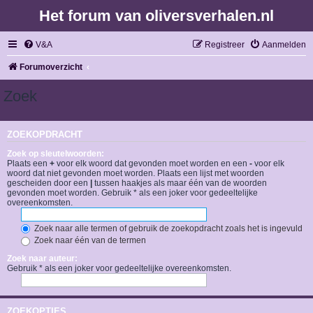
Het forum van oliversverhalen.nl
V&A
Registreer
Aanmelden
Forumoverzicht
Zoek
ZOEKOPDRACHT
Zoek op sleutelwoorden:
Plaats een
+
voor elk woord dat gevonden moet worden en een
-
voor elk
woord dat niet gevonden moet worden. Plaats een lijst met woorden
gescheiden door een
|
tussen haakjes als maar één van de woorden
gevonden moet worden. Gebruik * als een joker voor gedeeltelijke
overeenkomsten.
Zoek naar alle termen of gebruik de zoekopdracht zoals het is ingevuld
Zoek naar één van de termen
Zoek naar auteur:
Gebruik * als een joker voor gedeeltelijke overeenkomsten.
ZOEKOPTIES