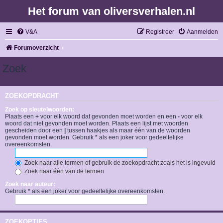
Het forum van oliversverhalen.nl
V&A
Registreer
Aanmelden
Forumoverzicht
Zoek
ZOEKOPDRACHT
Zoek op sleutelwoorden:
Plaats een
+
voor elk woord dat gevonden moet worden en een
-
voor elk
woord dat niet gevonden moet worden. Plaats een lijst met woorden
gescheiden door een
|
tussen haakjes als maar één van de woorden
gevonden moet worden. Gebruik * als een joker voor gedeeltelijke
overeenkomsten.
Zoek naar alle termen of gebruik de zoekopdracht zoals het is ingevuld
Zoek naar één van de termen
Zoek naar auteur:
Gebruik * als een joker voor gedeeltelijke overeenkomsten.
ZOEKOPTIES