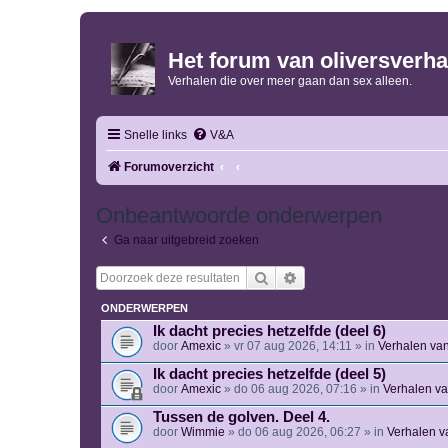
Het forum van oliversverha
Verhalen die over meer gaan dan sex alleen.
Snelle links
V&A
Forumoverzicht
Onbeantwoorde onderwerpen
Ga naar uitgebreid zoeken
Zoek
Uitgebreid zoeken
ONDERWERPEN
Ik dacht precies hetzelfde (deel 6)
door
Amexic
» vr 07 aug 2026, 14:11 » in
Verhalen va
Ik dacht precies hetzelfde (deel 5)
door
Amexic
» do 06 aug 2026, 07:16 » in
Verhalen v
Tussen de golven. Deel 4.
door
Wimmie
» do 06 aug 2026, 06:27 » in
Verhalen v