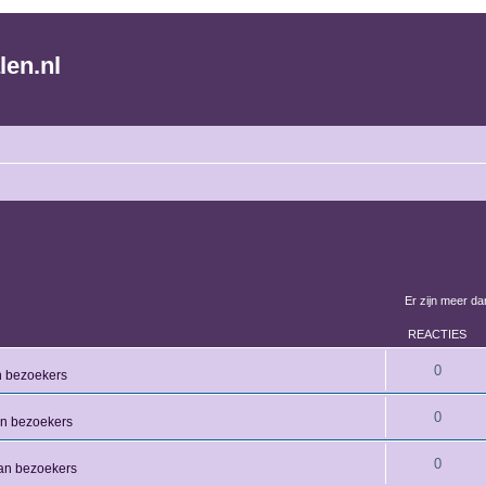
len.nl
Er zijn meer d
REACTIES
0
n bezoekers
0
an bezoekers
0
an bezoekers