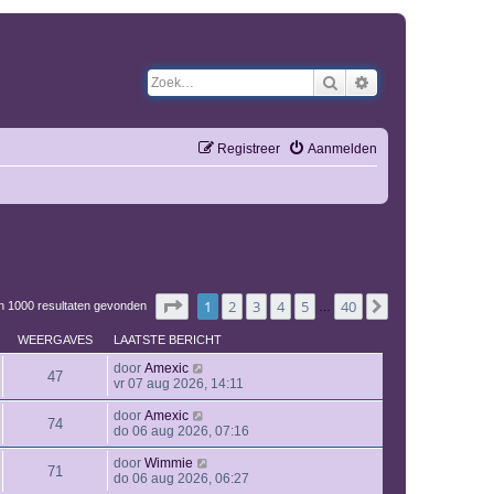
Zoek
Uitgebreid zoeken
Registreer
Aanmelden
Pagina
1
van
40
1
2
3
4
5
40
Volgende
an 1000 resultaten gevonden
…
WEERGAVES
LAATSTE BERICHT
door
Amexic
47
vr 07 aug 2026, 14:11
door
Amexic
74
do 06 aug 2026, 07:16
door
Wimmie
71
do 06 aug 2026, 06:27