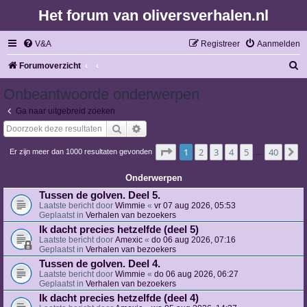
Het forum van oliversverhalen.nl
V&A
Registreer
Aanmelden
Z
Forumoverzicht
o
Onbeantwoorde onderwerpen
e
Ga naar uitgebreid zoeken
k
Zoek
Uitgebreid zoeken
Pagina
1
van
40
1
2
3
4
5
40
V
Er zijn meer dan 1000 resultaten gevonden
…
Onderwerpen
Tussen de golven. Deel 5.
Laatste bericht door
Wimmie
«
vr 07 aug 2026, 05:53
Geplaatst in
Verhalen van bezoekers
Ik dacht precies hetzelfde (deel 5)
Laatste bericht door
Amexic
«
do 06 aug 2026, 07:16
Geplaatst in
Verhalen van bezoekers
Tussen de golven. Deel 4.
Laatste bericht door
Wimmie
«
do 06 aug 2026, 06:27
Geplaatst in
Verhalen van bezoekers
Ik dacht precies hetzelfde (deel 4)