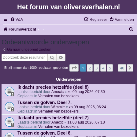
Het forum van oliversverhalen.nl
V&A
Registreer
Aanmelden
Z
Forumoverzicht
o
Onbeantwoorde onderwerpen
e
Ga naar uitgebreid zoeken
k
Zoek
Uitgebreid zoeken
Pagina
1
van
40
1
2
3
4
5
40
V
Er zijn meer dan 1000 resultaten gevonden
…
Onderwerpen
Ik dacht precies hetzelfde (deel 8)
Laatste bericht door
Amexic
«
zo 09 aug 2026, 07:30
Geplaatst in
Verhalen van bezoekers
Tussen de golven. Deel 7.
Laatste bericht door
Wimmie
«
zo 09 aug 2026, 06:24
Geplaatst in
Verhalen van bezoekers
Ik dacht precies hetzelfde (deel 7)
Laatste bericht door
Amexic
«
za 08 aug 2026, 07:18
Geplaatst in
Verhalen van bezoekers
Tussen de golven. Deel 6.